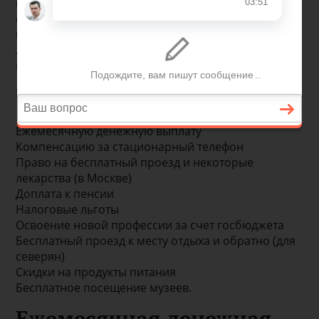
повышения пенсионного возраста. Все
справедливо ожидали, что пенсионная программа
при этом станет более привлекательной. Новые
льготы действительно появляются. Важно знать,
как их оформить и, куда обращаться.
Пенсионеры имеют право на:
Ежемесячную денежную выплату
Компенсацию за стационарный телефон
Право на бесплатный проезд и некоторые
лекарства (в Москве)
Доплата к пенсии
Налоговые льготы
Освоение новой профессии за счет госбюджета
Бесплатный проезд к месту отдыха и обратно (для
северян)
Скидки на продукты питания
Бесплатное посещение музеев.
Ежемесячная денежная