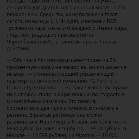
Правда, надо отметить, бесплатно получить
лекарства для длительного лечения могут не все
пенсионеры. Среди тех, кому положена такая
льгота, инвалиды I, II, III групп, участники ВОВ,
труженики тыла, жители блокадного Ленинграда,
лица, пострадавшие при аварии на
Чернобыльской АС, а также ветераны боевых
действий.
— Обычные пенсионеры имеют право на 50-
процентную скидку на лекарства, но это касается
не всех, — уточнила старший управляющий
партнёр юридической компании PG Partners
Полина Гусятникова. — На такие лекарства право
имеют люди, получающие пенсию по старости в
минимальных размерах. Это пенсия,
соответствующая прожиточному минимуму в
регионе. В разных регионах она может
различаться. Например, в Рязанской области это
8694 рубля, в Санкт-Петербурге — 9514 рублей, в
Москве — 12 578 рублей, на Чукотке — 19 000