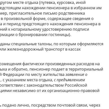
другом месте отдыха (путевка, курсовка, иной
редстоящем нахождении пенсионера в избранном им
имер, пригласительное письмо родственника
 в произвольной форме, содержащее сведения о
ха и период предстоящего нахождения пенсионера в
ваний к нотариальному удостоверению подписи
ормации о бронировании гостиницы).
выданы специальные талоны, по которым оформляются
или железнодорожный транспорт в кассах
возмещения фактически произведенных расходов на
дыха и обратно, пенсионер подает в территориальный
й Федерации по месту жительства
заявление о
,
с указанием места отдыха,
с предъявлением
соответствии с законодательством Российской
циями независимо от их организационно-правовой
 подано лично, посредством почтовой связи, через