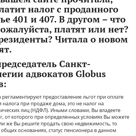
латит налог с проданного
ье 401 и 407. В другом – что
пожалуйста, платят или нет?
ерезиденты? Читала о новом
ят.
председатель Санкт-
легии адвокатов Globus
в:
а регламентируют предоставление льгот при оплате
я налога при продаже дома, это не налог на
зических лиц (НДФЛ). Иными словами, Вы владеете
ог, от которого при определенных условиях Вы можете
ли же Вы решите продать свою недвижимость, то
 общих основаниях, статус пенсионера в данном