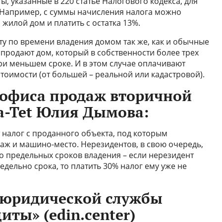
ы, указанные в 220 статье Налогового кодекса, для
Например, с суммы начисления налога можно
жилой дом и платить с остатка 13%.
ту по времени владения домом так же, как и обычные
и продают дом, который в собственности более трех
ри меньшем сроке. И в этом случае оплачивают
тоимости (от большей – реальной или кадастровой).
 офиса продаж вторичной
a-Tet Юлия Дымова:
 налог с проданного объекта, под которым
раж и машино-место. Нерезидентов, в свою очередь,
о предельных сроков владения – если нерезидент
дельно срока, то платить 30% налог ему уже не
 юридической службы
ты» (edin.center)