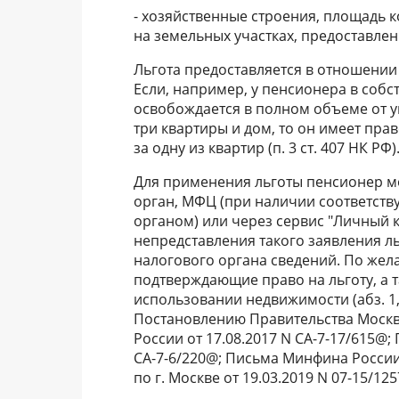
- хозяйственные строения, площадь 
на земельных участках, предоставлен
Льгота предоставляется в отношени
Если, например, у пенсионера в собс
освобождается в полном объеме от у
три квартиры и дом, то он имеет прав
за одну из квартир (п. 3 ст. 407 НК РФ)
Для применения льготы пенсионер м
орган, МФЦ (при наличии соответст
органом) или через сервис "Личный 
непредставления такого заявления л
налогового органа сведений. По же
подтверждающие право на льготу, а 
использовании недвижимости (абз. 1, 4
Постановлению Правительства Москвы
России от 17.08.2017 N СА-7-17/615@;
СА-7-6/220@; Письма Минфина России 
по г. Москве от 19.03.2019 N 07-15/125