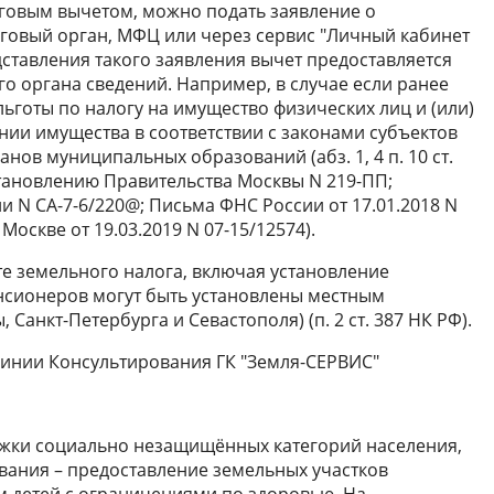
говым вычетом, можно подать заявление о
говый орган, МФЦ или через сервис "Личный кабинет
дставления такого заявления вычет предоставляется
о органа сведений. Например, в случае если ранее
ьготы по налогу на имущество физических лиц и (или)
ии имущества в соответствии с законами субъектов
нов муниципальных образований (абз. 1, 4 п. 10 ст.
становлению Правительства Москвы N 219-ПП;
 N СА-7-6/220@; Письма ФНС России от 17.01.2018 N
Москве от 19.03.2019 N 07-15/12574).
ате земельного налога, включая установление
нсионеров могут быть установлены местным
Санкт-Петербурга и Севастополя) (п. 2 ст. 387 НК РФ).
 инии Консультирования ГК "Земля-СЕРВИС"
ржки социально незащищённых категорий населения,
вания – предоставление земельных участков
 детей с ограничениями по здоровью. На