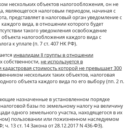
ком нескольких объектов налогообложения, он не
да, являющегося налоговым периодом, начиная с
та, представляет в налоговый орган уведомление с
каждого вида, в отношении которого будет
отсутствии такого уведомления освобождение
 объекта налогообложения каждого вида с
а к уплате (п. 7 ст. 407 НК РФ).
гается
инвалидам II группы в отношении
их собственности,
не используется в
 кадастровая стоимость которой не превышает 300
твенником нескольких таких объектов, налоговая
одного объекта каждого вида по его выбору (пп. 2 п.
чающие назначенные в установленном порядке
налоговой базы по земельному налогу на величину
щади одного земельного участка, находящегося в их
чном) пользовании или пожизненном наследуемом
РФ; ч. 13 ст. 14 Закона от 28.12.2017 N 436-ФЗ).