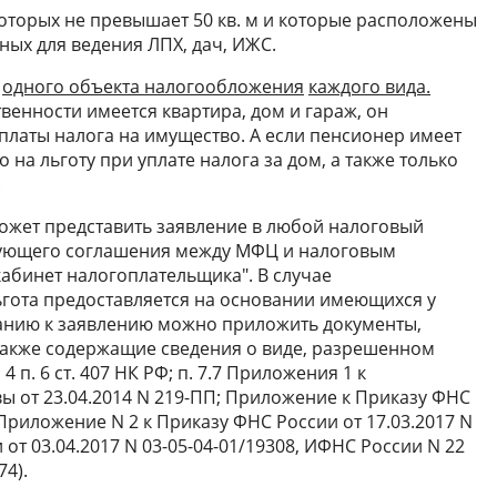
которых не превышает 50 кв. м и которые расположены
ных для ведения ЛПХ, дач, ИЖС.
и
одного объекта налогообложения
каждого вида.
твенности имеется квартира, дом и гараж, он
платы налога на имущество. А если пенсионер имеет
о на льготу при уплате налога за дом, а также только
.
ожет представить заявление в любой налоговый
вующего соглашения между МФЦ и налоговым
кабинет налогоплательщика". В случае
ьгота предоставляется на основании имеющихся у
ланию к заявлению можно приложить документы,
также содержащие сведения о виде, разрешенном
 п. 6 ст. 407 НК РФ; п. 7.7 Приложения 1 к
 от 23.04.2014 N 219-ПП; Приложение к Приказу ФНС
 Приложение N 2 к Приказу ФНС России от 17.03.2017 N
от 03.04.2017 N 03-05-04-01/19308, ИФНС России N 22
74).