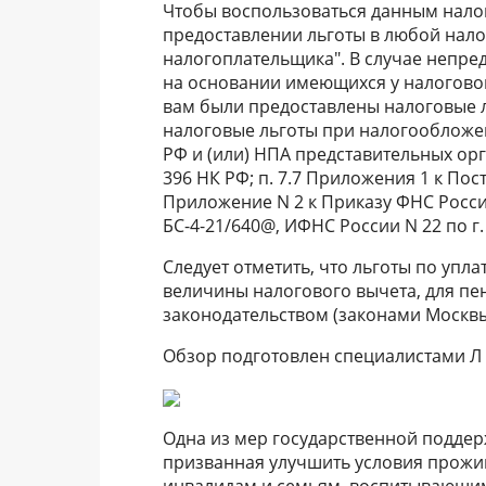
Чтобы воспользоваться данным нало
предоставлении льготы в любой нало
налогоплательщика". В случае непре
на основании имеющихся у налоговог
вам были предоставлены налоговые л
налоговые льготы при налогообложен
РФ и (или) НПА представительных орга
396 НК РФ; п. 7.7 Приложения 1 к По
Приложение N 2 к Приказу ФНС России
БС-4-21/640@, ИФНС России N 22 по г. 
Следует отметить, что льготы по упл
величины налогового вычета, для пе
законодательством (законами Москвы, 
Обзор подготовлен специалистами Л
Одна из мер государственной подде
призванная улучшить условия прожи
инвалидам и семьям, воспитывающим