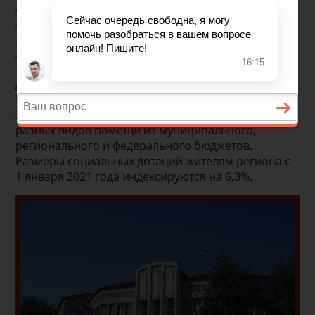
Льготы предпенсионерам
Льготы ветеранам боевых действий
Льготы ветеранам труда
Льготы пенсионерам
Льготы многодетным семьям
Детские пособия
Где получить
За льготниками сохранилось право на получение
разных видов помощи из муниципального,
регионального и федерального бюджетов.
Размеры социальных дотаций жителям региона с
1 января 2021 года индексируются на 6,3%.