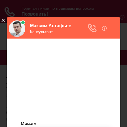
МЕНЮ
Льготы пенсионерам
инвалидам по республике
коми
Льготы в Республике Коми в 2021 году для
большинства социально уязвимых категорий
граждан остались в прежнем объеме.