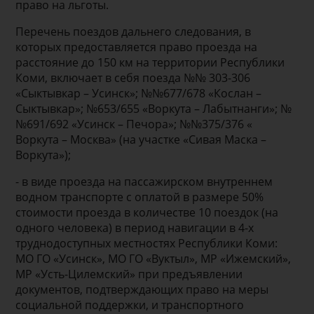
право на льготы.
Перечень поездов дальнего следования, в
которых предоставляется право проезда на
расстояние до 150 км на территории Республики
Коми, включает в себя поезда №№ 303-306
«Сыктывкар – Усинск»; №№677/678 «Кослан –
Сыктывкар»; №653/655 «Воркута – Лабытнанги»; №
№691/692 «Усинск – Печора»; №№375/376 «
Воркута – Москва» (на участке «Сивая Маска –
Воркута»);
- в виде проезда на пассажирском внутреннем
водном транспорте с оплатой в размере 50%
стоимости проезда в количестве 10 поездок (на
одного человека) в период навигации в 4-х
труднодоступных местностях Республики Коми:
МО ГО «Усинск», МО ГО «Вуктыл», МР «Ижемский»,
МР «Усть-Цилемский» при предъявлении
документов, подтверждающих право на меры
социальной поддержки, и транспортного