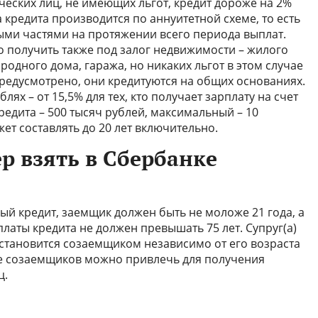
ических лиц, не имеющих льгот, кредит дороже на 2%
кредита производится по аннуитетной схеме, то есть
ыми частями на протяжении всего периода выплат.
 получить также под залог недвижимости – жилого
родного дома, гаража, но никаких льгот в этом случае
редусмотрено, они кредитуются на общих основаниях.
ях – от 15,5% для тех, кто получает зарплату на счет
едита – 500 тысяч рублей, максимальный – 10
ет составлять до 20 лет включительно.
р взять в Сбербанке
й кредит, заемщик должен быть не моложе 21 года, а
латы кредита не должен превышать 75 лет. Супруг(а)
становится созаемщиком независимо от его возраста
тве созаемщиков можно привлечь для получения
ц.