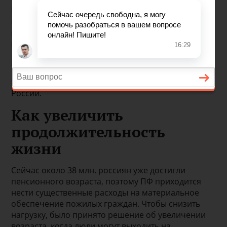
Во время принятия такой реформы представители
власти апеллировали высоким возрастом дожития
и отсутствием денег для выплаты пенсий всем
пожилым гражданам.
Бесплатно по России
Поговорим в статье как дожить до пенсии в
России.
Как увеличить
продолжительность
жизни
Сейчас около 38 млн. россиян уже достигли
пенсионного возраста, поэтому ПФ приходится
нести существенные расходы на материальное
обеспечение пожилых граждан. Чтобы снизить
нагрузку, было принято решение об увеличении
возраста, когда люди могут выходить на