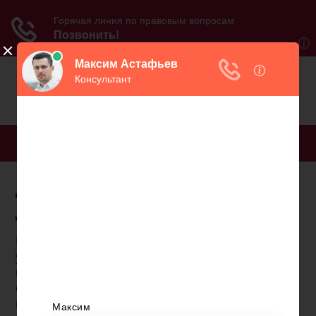
МЕНЮ
До пенсии еще надо
дожить
Пенсионная реформа, на основании которой был
увеличен возраст пенсионеров, негативно
воспринята многими россиянами. Это
обусловлено низкой продолжительностью жизни
и несправедливостью по отношению к мужчинам.