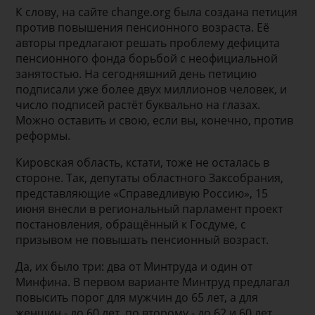
К слову, на сайте change.org была создана петиция
против повышения пенсионного возраста. Её
авторы предлагают решать проблему дефицита
пенсионного фонда борьбой с неофициальной
занятостью. На сегодняшний день петицию
подписали уже более двух миллионов человек, и
число подписей растёт буквально на глазах.
Можно оставить и свою, если вы, конечно, против
реформы.
Кировская область, кстати, тоже не осталась в
стороне. Так, депутаты областного Заксобрания,
представляющие «Справедливую Россию», 15
июня внесли в региональный парламент проект
постановления, обращённый к Госдуме, с
призывом не повышать пенсионный возраст.
Да, их было три: два от Минтруда и один от
Минфина. В первом варианте Минтруд предлагал
повысить порог для мужчин до 65 лет, а для
женщин - до 60 лет, по второму - до 62 и 60 лет