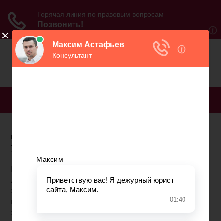
МЕНЮ
До скольки принимает
пенсионный фонд
Выплаты пенсий и других социальных выплат по
линии Пенсионного фонда осуществляют по
заранее определенному графику. При этом дата
выплаты денежных средств устанавливается в
зависимости от выбранного пенсионером