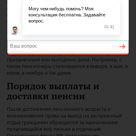
способа доставки пенсии. График зависит также и
от места проживания пенсионера, так как в
каждом регионе устанавливается свой
индивидуальный график доставки.
В некоторых случаях пенсионер может получить
пенсию раньше или позже дня, предусмотренного
графиком. Зачастую график выплаты пенсии
корректируется, если дата доставки совпадает с
праздничным или выходным днем. Например, с
таким пенсионеры сталкиваются в январе, в мае, в
июне, в ноябре и так далее.
Порядок выплаты и
доставки пенсии
После достижения пенсионного возраста и
возникновения права на выход на заслуженный
отдых гражданин обращается за назначением
полагающейся ему пенсии в отделение
Пенсионного фонда РФ. Установление