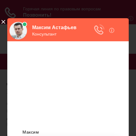
МЕНЮ
Документы на сделку
пенсионер
Согласно п. 2 ст. 217 НК РФ пенсии не облагаются
налогом, поэтому пенсионеры без
дополнительного дохода не могут претендовать
на налоговый вычет.
Основание: письмо ФНС РФ от 15 мая 2013 №ЕД-4-