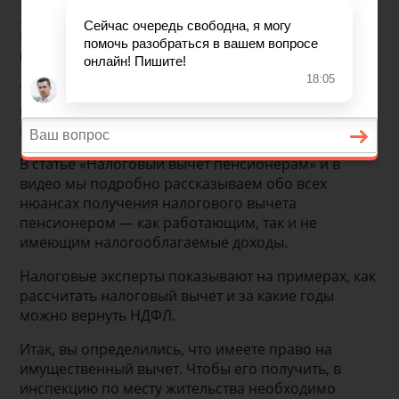
3/8721@, Письма Минфина РФ от 29 июня 2011
№03-04-05/5-455, 24 сентября 2013 №03-04-
05/39618.
Тем не менее существуют варианты, когда
пенсионер может получить вычет при покупке
квартиры, дома или другого жилья.
В статье «Налоговый вычет пенсионерам» и в
видео мы подробно рассказываем обо всех
нюансах получения налогового вычета
пенсионером — как работающим, так и не
имеющим налогооблагаемые доходы.
Налоговые эксперты показывают на примерах, как
рассчитать налоговый вычет и за какие годы
можно вернуть НДФЛ.
Итак, вы определились, что имеете право на
имущественный вычет. Чтобы его получить, в
инспекцию по месту жительства необходимо