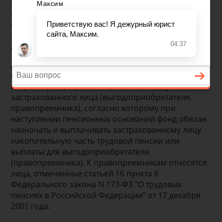
фиксированной сумме и с определенной
периодичностью при условии всей суммы уплаты
страхователем страховой премии и дожития им до
возраста, предусмотренного заключенным
договором пенсионного страхования.
Договор об обязательном пенсионном
страховании – соглашение между застрахованным
лицом и фондом, заключенным в пользу
застрахованного лица (выгодоприобретателя,
правопреемника), согласно которому при
наступлении пенсионных оснований фонд обязан
назначать и выплачивать застрахованному лицу
накопительную часть трудовой пенсии или
выплаты для выгодоприобретателя
(правопреемника). К правопреемникам относятся
лица, отмеченные статьей 16 пункта 6
Федерального закона N 173-ФЗ "О трудовых
пенсиях в Российской Федерации" от 17 декабря
2001 года.