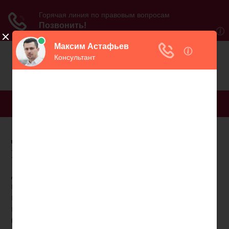
МЕНЮ
Долгосрочный договор
пенсионного страхования
Договор пенсионного страхования – соглашение
между участниками страховых отношений, при
которых страховщик берет на себя обязательство
производить застрахованному лицу
(страхователю) страховые выплаты в