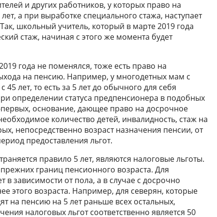
елей и других работников, у которых право на
лет, а при выработке специального стажа, наступает
ак, школьный учитель, который в марте 2019 года
кий стаж, начиная с этого же момента будет
 2019 года не поменялся, тоже есть право на
выхода на пенсию. Например, у многодетных мам с
 45 лет, то есть за 5 лет до обычного для себя
 При определении статуса предпенсионера в подобных
о-первых, основание, дающее право на досрочное
необходимое количество детей, инвалидность, стаж на
рых, непосредственно возраст назначения пенсии, от
период предоставления льгот.
раняется правило 5 лет, являются налоговые льготы.
прежних границ пенсионного возраста. Для
т в зависимости от пола, а в случае с досрочно
е этого возраста. Например, для северян, которые
т на пенсию на 5 лет раньше всех остальных,
ения налоговых льгот соответственно является 50