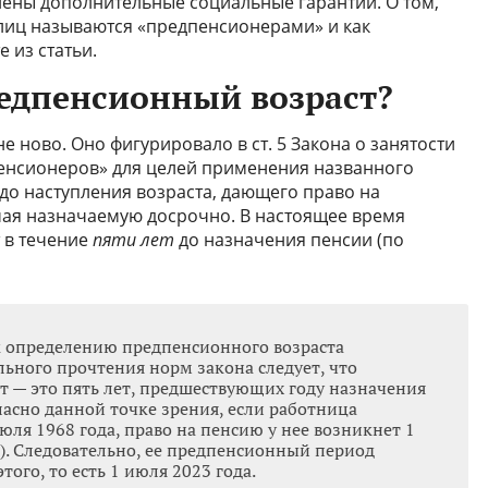
ены дополнительные социальные гарантии. О том,
и лиц называются «предпенсионерами» и как
е из статьи.
редпенсионный возраст?
 ново. Оно фигурировало в ст. 5 Закона о занятости
пенсионеров» для целей применения названного
 до наступления возраста, дающего право на
чая назначаемую досрочно. В настоящее время
 в течение
пяти лет
до назначения пенсии (по
к определению предпенсионного возраста
льного прочтения норм закона следует, что
 — это пять лет, предшествующих году назначения
ласно данной точке зрения, если работница
юля 1968 года, право на пенсию у нее возникнет 1
т). Следовательно, ее предпенсионный период
этого, то есть 1 июля 2023 года.