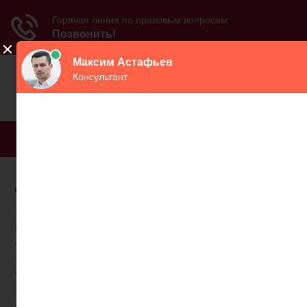
МЕНЮ
Досрочная пенсия июнь
Минэкономразвития пересматривает
возможность выхода на пенсию досрочно,
ссылаясь на новый закон, принятый в 2020 году.
Подобное предложение было разработано
специалистами ведомства ввиду экономического
кризиса, сформировавшегося на фоне
затянувшейся эпидемиологической ситуации в