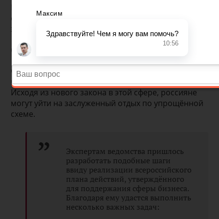
России. Разработка проекта началась из введения
социальных программ, улучшающих
экономическое состояние государства.
Основные сведения
Сотрудники Минэкономразвития представили
проект, позволяющий выйти на пенсию досрочно.
Исходя из нового закона в этой сфере, россияне
могут уйти на заслуженный отдых по упрощённой
схеме.
Экспертам ведомства пришлось
разработать подобные шаги
ввиду реализации всероссийского
плана действий, утверждённого
для поддержания сферы бизнеса.
Благодаря ему удастся выполнить
несколько важных задач: