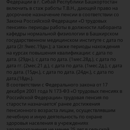
Федерации в г. Сибай Республики Башкортостан
включить в стаж работы Т.В.Н., дающей право на
досрочное назначение пенсии в соответствии со
Закона Российской Федерации «О трудовых
пенсиях» периоды работы в должности лаборанта
кафедры нормальной физиологии в Башкирском
государственном медицинском институте с дата по
дата (2г.9мес.19дн.); а также периоды нахождения
на курсах повышения квалификации: с дата по
дата. (29дн.), с дата по дата. (1мес.28д.), с дата по
дата гг. (2мес.21 д.), с дата по дата. (1мес.2д.), с дата
по дата. (15дн.), с дата по дата. (24дн.), с дата по
дата.(18дн.).
В соответствии с Федерального закона от 17
декабря 2001 года N 173-ФЗ «О трудовых пенсиях в
Российской Федерации» трудовая пенсия по
старости назначается’ ранее достижения
пенсионного возраста лицам, осуществлявшим
лечебную и иную деятельность по охране
здоровья населения в учреждениях
здравоохранения не менее 25 лет в сельской