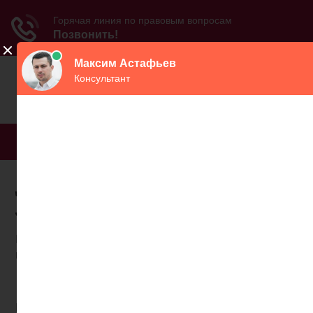
МЕНЮ
Досрочная пенсия
лаборанта химика
Письмо для подтверждения подписки отправлено
на указанный вами e-mail.
10 мая 2018 12:24
Интервью c заместителем управляющего