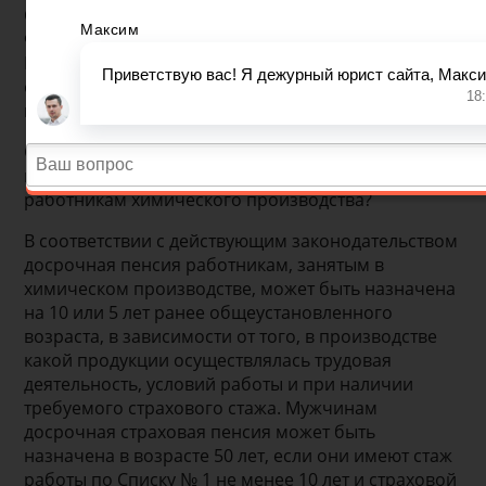
Отделением Пенсионного фонда Российской
Федерации по Свердловской области Ольгой
Васильевной Шубиной о досрочном пенсионном
обеспечении работников химической отрасли
промышленности.
Ольга Васильевна, в каком возрасте может быть
назначена досрочная страховая пенсия
работникам химического производства?
В соответствии с действующим законодательством
досрочная пенсия работникам, занятым в
химическом производстве, может быть назначена
на 10 или 5 лет ранее общеустановленного
возраста, в зависимости от того, в производстве
какой продукции осуществлялась трудовая
деятельность, условий работы и при наличии
требуемого страхового стажа. Мужчинам
досрочная страховая пенсия может быть
назначена в возрасте 50 лет, если они имеют стаж
работы по Списку № 1 не менее 10 лет и страховой