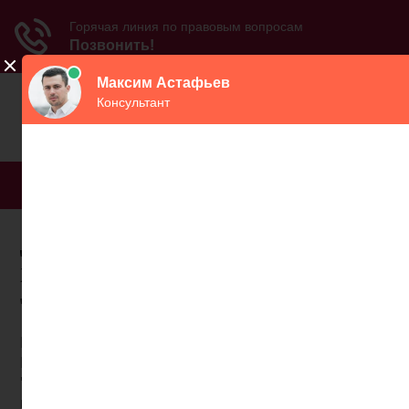
МЕНЮ
Досрочная пенсия
машинистам
топливоподачи
Постановление Минтруда РФ от 25 февраля 1994 г.
N 18
"Об утверждении разъяснения "О порядке
применения Списков N 1 и 2 производств, работ,