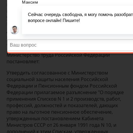
профессий, должностей и показателей, дающих
право на льготное пенсионное обеспечение,
утвержденных постановлением Кабинета
Министров СССР от 26 января 1991 года N 10, и
дополнений к этим Спискам, утвержденных
постановлением Кабинета Министров СССР от 9
августа 1991 года N 591" *
Министерство труда Российской Федерации
постановляет:
Утвердить согласованное с Министерством
социальной защиты населения Российской
Федерации и Пенсионным фондом Российской
Федерации прилагаемое разъяснение "О порядке
применения Списков N 1 и 2 производств, работ,
профессий, должностей и показателей, дающих
право на льготное пенсионное обеспечение,
утвержденных постановлением Кабинета
Министров СССР от 26 января 1991 года N 10, и
дополнений к этим Спискам, утвержденных