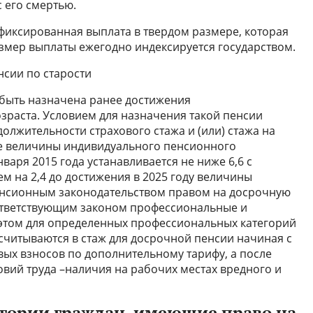
с его смертью.
 фиксированная выплата в твердом размере, которая
азмер выплаты ежегодно индексируется государством.
сии по старости
 быть назначена ранее достижения
раста. Условием для назначения такой пенсии
олжительности страхового стажа и (или) стажа на
же величины индивидуального пенсионного
варя 2015 года устанавливается не ниже 6,6 с
 на 2,4 до достижения в 2025 году величины
пенсионным законодательством правом на досрочную
ответствующим законом профессиональные и
 этом для определенных профессиональных категорий
читываются в стаж для досрочной пенсии начиная с
овых взносов по дополнительному тарифу, а после
вий труда –наличия на рабочих местах вредного и
гории граждан, имеющие право на