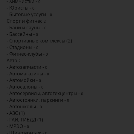
- Химчистки -
0
- Юристы -
0
- Бытовые услуги -
0
Спорт и фитнес
2
- Бани и сауны -
0
- Бассейны -
0
- Спортивные комплексы (2)
- Стадионы -
0
- Фитнес-клубы -
0
Авто
2
- Автозапчасти -
0
- Автомагазины -
0
- Автомойки -
0
- Автосалоны -
0
- Автосервисы, автотехцентры -
0
- Автостоянки, паркинги -
0
- Автошколы -
0
- АЗС (1)
- ГАИ, ГИБДД (1)
- МРЭО -
0
- Шиномонтаж -
0