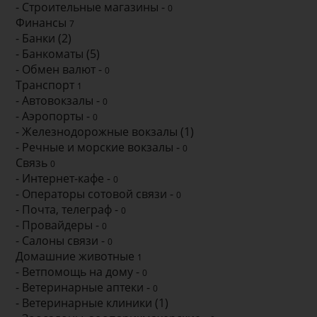
- Строительные магазины -
0
Финансы
7
- Банки (2)
- Банкоматы (5)
- Обмен валют -
0
Транспорт
1
- Автовокзалы -
0
- Аэропорты -
0
- Железнодорожные вокзалы (1)
- Речные и морские вокзалы -
0
Связь
0
- Интернет-кафе -
0
- Операторы сотовой связи -
0
- Почта, телеграф -
0
- Провайдеры -
0
- Салоны связи -
0
Домашние животные
1
- Ветпомощь на дому -
0
- Ветеринарные аптеки -
0
- Ветеринарные клиники (1)