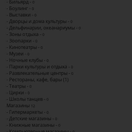
- Бильярд -
0
- Боулинг -
0
- Выставки -
0
- Дворцы и дома культуры -
0
- Дельфинарии, океанариумы -
0
- Зоны отдыха -
0
- Зоопарки -
0
- Кинотеатры -
0
- Музеи -
0
- Ночные клубы -
0
- Парки культуры и отдыха -
0
- Развлекательные центры -
0
- Рестораны, кафе, бары (1)
- Театры -
0
- Цирки -
0
- Школы танцев -
0
Магазины
12
- Гипермаркеты -
0
- Детские магазины -
0
- Книжные магазины -
0
- Компьютерные магазины -
0