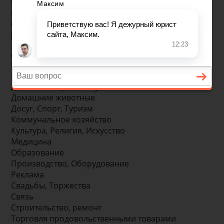
по названию или ключевой фразе
по телефону
по адресу
Администрации, Службы
Безопасность, Охрана
Бизнес, Финансы, Юр.услуги, Ипотека
Детские товары и Услуги
Домашние животные
Досуг, Спорт, Туризм
Коммунальное хозяйство
Культура, Религия, Искусство
Медицина
Образование
Производство, Оборудование
Реклама
Свадьбы, Торжества
Связь
Строительство, ремонт
Торговля продовольственными товарами