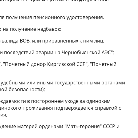
для получения пенсионного удостоверения.
 на получение надбавок:
нвалида ВОВ, или приравненных к ним лиц;
ии последствий аварии на Чернобыльской АЭС";
", "Почетный донор Киргизской ССР", "Почетный
я судебными или иными государственными органами
ой безопасности);
уждаемости в постороннем уходе за одиноким
 одинокого проживания подтверждается справкой с
ия;
ждение матерей орденами "Мать-героиня" СССР и