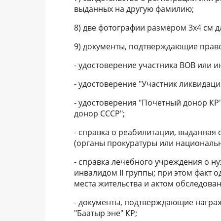
выданных на другую фамилию;
8) две фотографии размером 3x4 см 
9) документы, подтверждающие право
- удостоверение участника ВОВ или и
- удостоверение "Участник ликвидац
- удостоверения "Почетный донор КР
донор СССР";
- справка о реабилитации, выданна
(органы прокуратуры или национальн
- справка лечебного учреждения о н
инвалидом II группы; при этом факт
места жительства и актом обследован
- документы, подтверждающие награ
"Баатыр эне" КР;