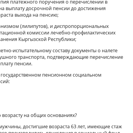
опия платежного поручения о перечислении в
на выплату досрочной пенсии до достижения
раста выхода на пенсию;
анизмом (лилипутов), и диспропорциональных
льтационной комиссии лечебно-профилактических
анения Кыргызской Республики;
летно-испытательному составу документы о налете
здушного транспорта, подтверждающие перечисление
плату пенсии.
О государственном пенсионном социальном
сий:
 возрасту на общих основаниях?
мужчины, достигшие возраста 63 лет, имеющие стаж
рого производились отчисления в социальный фонд.