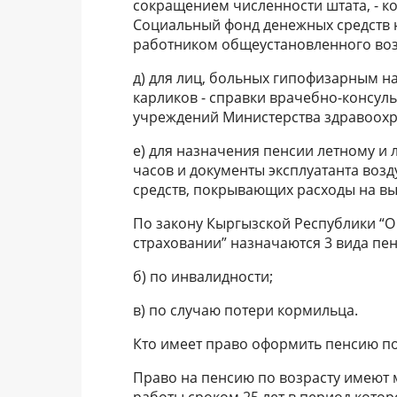
сокращением численности штата, - к
Социальный фонд денежных средств 
работником общеустановленного воз
д) для лиц, больных гипофизарным н
карликов - справки врачебно-консу
учреждений Министерства здравоохр
е) для назначения пенсии летному и 
часов и документы эксплуатанта во
средств, покрывающих расходы на вы
По закону Кыргызской Республики “
страховании” назначаются 3 вида пен
б) по инвалидности;
в) по случаю потери кормильца.
Кто имеет право оформить пенсию по
Право на пенсию по возрасту имеют 
работы сроком 25 лет в период кото