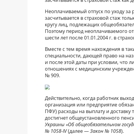
Неоплачиваемый отпуск по уходу за 
засчитывается в страховой стаж только
кругу лиц, подлежащих общеобязате
Поэтому период неоплачиваемого отпу
шести лет после 01.01.2004 г. в страх
Вместе с тем время нахождения в так
специальности, дающей право на назна
и после этой даты при условии, что ли
отношениях с медицинским учреждени
№ 909.
Действительно, когда работник выход
организация или предприятие обяза
ПФУ) расходы на выплату и доставку 
достигнет общеустановленного пенс
Украины «Об общеобязательном госуд
№
1058-IV
(далее —
Закон №
1058
).