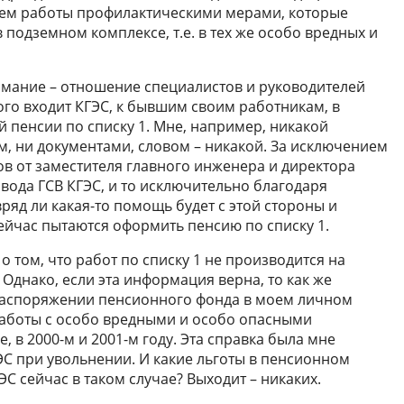
бъем работы профилактическими мерами, которые
 подземном комплексе, т.е. в тех же особо вредных и
нимание – отношение специалистов и руководителей
ого входит КГЭС, к бывшим своим работникам, в
 пенсии по списку 1. Мне, например, никакой
м, ни документами, словом – никакой. За исключением
в от заместителя главного инженера и директора
вода ГСВ КГЭС, и то исключительно благодаря
яд ли какая-то помощь будет с этой стороны и
йчас пытаются оформить пенсию по списку 1.
 о том, что работ по списку 1 не производится на
 Однако, если эта информация верна, то как же
 распоряжении пенсионного фонда в моем личном
работы с особо вредными и особо опасными
е, в 2000-м и 2001-м году. Эта справка была мне
С при увольнении. И какие льготы в пенсионном
С сейчас в таком случае? Выходит – никаких.