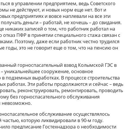
ться в управлении предприятием, ведь Советского
рмы не действуют, и новых норм еще нет. Вот и
новых предприятиях и вовсе наплевали на все эти
ь получать деньги – работай, не хочешь – до свидания.
е никаких записей о том, что работник работал на
о отказ ПФР в принятии специального стажа связан с
ками. Поэтому, даже если работник честно трудился
е годы, это не говорит еще о том, что на пенсию он
ованный горноспасательный взвод Колымской ГЭС в
 – уникальнейшее сооружение, основное
в подземных выработках. В процессе строительства
ых работах. Эти работы продолжаются и сейчас – ведь
овать, реконструировать, ремонтировать, проводить
этому без горноспасательного обслуживания
я невозможно.
орноспасательное обслуживание осуществлялось
частью, которую ликвидировали в 90-м году.
учило предписание Гостехнадзора о необходимости