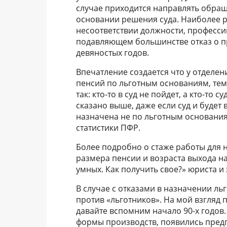
случае приходится направлять обраще
основании решения суда. Наиболее р
несоответствии должности, профессии
подавляющем большинстве отказ о пр
девяностых годов.
Впечатление создается что у отделе
пенсий по льготным основаниям, тем
так: кто-то в суд не пойдет, а кто-то 
сказано выше, даже если суд и будет
назначена не по льготным основания
статистики ПФР.
Более подробно о стаже работы для 
размера пенсии и возраста выхода н
умных. Как получить свое?» юриста и
В случае с отказами в назначении ль
против «льготников». На мой взгляд 
давайте вспомним начало 90-х годов
формы производств, появились пред