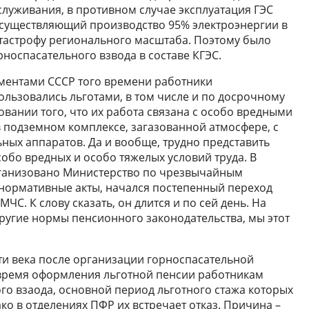
луживания, в противном случае эксплуатация ГЭС
осуществляющий производство 95% электроэнергии в
тастрофу регионального масштаба. Поэтому было
носпасательного взвода в составе КГЭС.
ументами СССР того времени работники
льзовались льготами, в том числе и по досрочному
новании того, что их работа связана с особо вредными
в подземном комплексе, загазованной атмосфере, с
ых аппаратов. Да и вообще, трудно представить
собо вредных и особо тяжелых условий труда. В
организовано Министерство по чрезвычайным
 нормативные акты, начался постепенный переход
С. К слову сказать, он длится и по сей день. На
угие нормы пенсионного законодательства, мы этот
ти века после организации горноспасательной
время оформления льготной пенсии работникам
о взаода, основной период льготного стажа которых
ко в отделениях ПФР их встречает отказ. Причина –