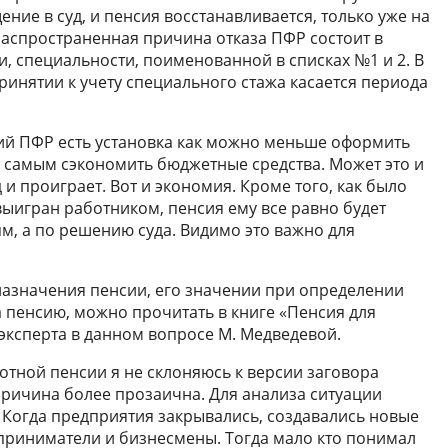
ние в суд, и пенсия восстанавливается, только уже на
аспространенная причина отказа ПФР состоит в
, специальности, поименованной в списках №1 и 2. В
инятии к учету специального стажа касается периода
ний ПФР есть установка как можно меньше оформить
 самым сэкономить бюджетные средства. Может это и
суд и проиграет. Вот и экономия. Кроме того, как было
 выигран работником, пенсия ему все равно будет
м, а по решению суда. Видимо это важно для
назначения пенсии, его значении при определении
а пенсию, можно прочитать в книге «Пенсия для
 эксперта в данном вопросе М. Медведевой.
готной пенсии я не склоняюсь к версии заговора
причина более прозаична. Для анализа ситуации
. Когда предприятия закрывались, создавались новые
приниматели и бизнесмены. Тогда мало кто понимал