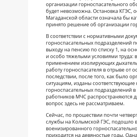
организации горноспасательного обс
будет невозможна. Остановка КГЭС, 
Магаданской области означала бы ка
принято решение об организации гор
В соответствии с нормативными док
горноспасательных подразделений по
выходу на пенсию по списку 1, на ос
и особо тяжелыми условиями труда: 
применением изолирующих дыхательн
работу горноспасателя в отрыве от о
последствии, после того, как было 
ситуациям, изданы соответствующие
горноспасательных подразделений в МЧ
работников МЧС распространяются др
вопрос здесь не рассматриваем.
Сейчас, по прошествии почти четвер
службы на Колымской ГЭС, подошло 
военизированного горноспасательног
приходится на девяностые годы. Одна