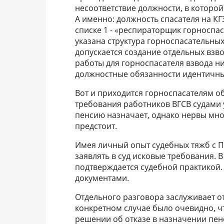
несоответствие должности, в которой
А именно: должность спасателя на К
списке 1 - «респираторщик горноспаса
указана структура горноспасательных 
допускается создание отдельных взво
работы для горноспасателя взвода ни
должностные обязанности идентичны,
Вот и приходится горноспасателям об
требования работников ВГСВ судами
пенсию назначает, однако нервы мно
предстоит.
Имея личный опыт судебных тяжб с П
заявлять в суд исковые требования. 
подтверждается судебной практикой.
документами.
Отдельного разговора заслуживает о
конкретном случае было очевидно, чт
решении об отказе в назначении пен