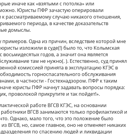
рые иначе как «взятыми с потолка» или
зможно. Юристы ПФР зачастую оперировали
к рассматриваемому случаю никакого отношения,
иваемого периода, в качестве доказательств
ные домыслы.
у примеров. Одна из причин, вследствие которой мне
 юристы изложили в суде(!) было то, что Колымская
 восьмидесятых годов, а значит она является
луживание там не нужно(. ). Естественно, суд принял
твенной комиссией принята в эксплуатацию КГЭС в
о необходимость горноспасательного обслуживания
ами, в частности - Гостехнадзором. ПФР к таким
 Иначе юристы ПФР начнут задавать вопросы порядка:
к, проволокой прикрутите и так пойдет!».
актической работе ВГСВ КГЭС, на основании
 работники ВГСВ занимаются только профилактикой и
что. Однако, мало того, что это положение было
я из ВГСВ, но, самое главное, оно не отменяет никаких
одразделения по спасению людей и ликвидации