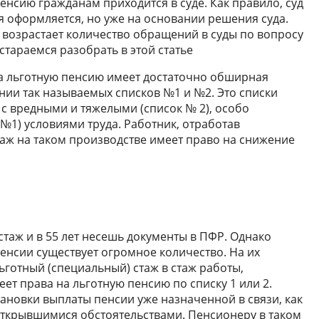
енсию гражданам приходится в суде. Как правило, суд
ия оформляется, но уже на основании решения суда.
м возрастает количество обращений в суды по вопросу
тараемся разобрать в этой статье
на льготную пенсию имеет достаточно обширная
ании так называемых списков №1 и №2. Это списки
 с вредными и тяжелыми (список № 2), особо
№1) условиями труда. Работник, отработав
аж на таком производстве имеет право на снижение
 стаж и в 55 лет несешь документы в ПФР. Однако
нсии существует огромное количество. На их
ьготный (специальный) стаж в стаж работы,
еет права на льготную пенсию по списку 1 или 2.
тановки выплаты пенсии уже назначенной в связи, как
открывшимися обстоятельствами. Пенсионеру в таком