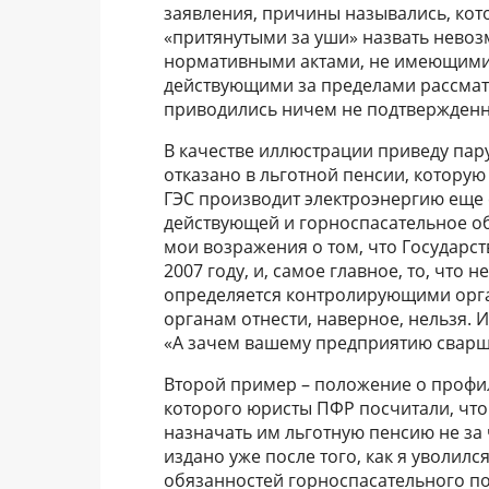
заявления, причины назывались, кото
«притянутыми за уши» назвать нево
нормативными актами, не имеющими 
действующими за пределами рассматр
приводились ничем не подтвержден
В качестве иллюстрации приведу пар
отказано в льготной пенсии, которую
ГЭС производит электроэнергию еще с
действующей и горноспасательное обс
мои возражения о том, что Государс
2007 году, и, самое главное, то, чт
определяется контролирующими орган
органам отнести, наверное, нельзя.
«А зачем вашему предприятию сварщи
Второй пример – положение о профил
которого юристы ПФР посчитали, что
назначать им льготную пенсию не за 
издано уже после того, как я уволилс
обязанностей горноспасательного п