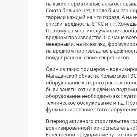
на какие нормативные акты основыва
Союза больше нет, вроде бы и его но
творили каждый на что горазд. А на 
списки, вредность, ЕТКС и т.п. Хочеш
Поэтому во многих случаях нет вообщ
вредном производстве. Но чаще всег
неверными, на их взгляд, формулиров
на вредном производстве в девяносты
пойдет раньше своих сверстников.
Один из таких примеров – военизир
Магаданской области. Колымская ГЭС
оборудование которого расположено 
были заняты сотни людей на подземн
оборудование необходимо эксплуатир
техническое обслуживание и т.д. По
функционирование этого сооружени
В период активного строительства г
военизированной горноспасательной 
Естественно предприятие тут же пол