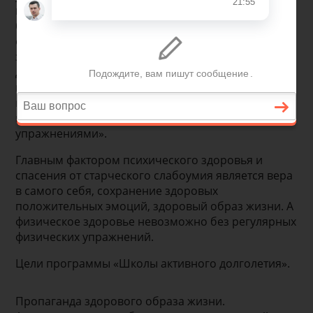
пенсионному возрасту с багажом хронических
болезней и социальной изоляцией. Все это
отрицательно сказывается на психологическом
здоровье пожилых людей. Но шансы прожить
долго и активно есть у всех. По мнению
профессора Бубновского С.М. «Старость – это не
возраст, а потеря мышечной ткани, которая
начинает исчезать, если её не поддерживать
упражнениями».
Главным фактором психического здоровья и
спасения от старческого слабоумия является вера
в самого себя, сохранение здоровых
положительных эмоций, здоровый образ жизни. А
физическое здоровье невозможно без регулярных
физических упражнений.
Цели программы «Школы активного долголетия».
Пропаганда здорового образа жизни.