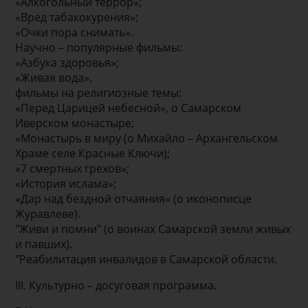
«Алкогольный террор»;
«Вред табакокурения»;
«Очки пора снимать».
Научно – популярные фильмы:
«Азбука здоровья»;
«Живая вода».
фильмы на религиозные темы:
«Перед Царицей небесной», о Самарском
Иверском монастыре;
«Монастырь в миру (о Михайло – Архангельском
Храме селе Красные Ключи);
«7 смертных грехов»;
«История ислама»;
«Дар над бездной отчаяния» (о иконописце
Журавлеве).
"Живи и помни" (о воинах Самарской земли живых
и павших).
"Реабилитация инвалидов в Самарской области.
III. Культурно – досуговая программа.