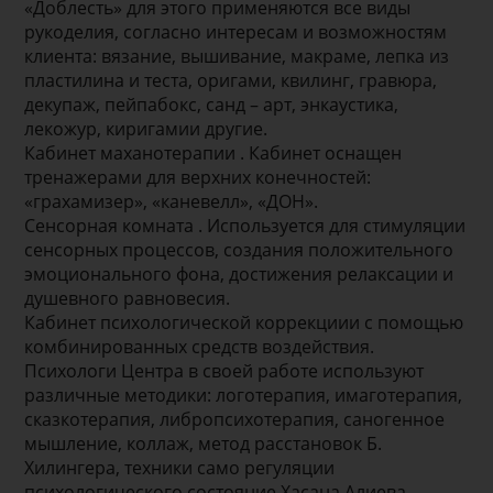
«Доблесть» для этого применяются все виды
рукоделия, согласно интересам и возможностям
клиента: вязание, вышивание, макраме, лепка из
пластилина и теста, оригами, квилинг, гравюра,
декупаж, пейпабокс, санд – арт, энкаустика,
лекожур, киригамии другие.
Кабинет маханотерапии . Кабинет оснащен
тренажерами для верхних конечностей:
«грахамизер», «каневелл», «ДОН».
Сенсорная комната . Используется для стимуляции
сенсорных процессов, создания положительного
эмоционального фона, достижения релаксации и
душевного равновесия.
Кабинет психологической коррекциии с помощью
комбинированных средств воздействия.
Психологи Центра в своей работе используют
различные методики: логотерапия, имаготерапия,
сказкотерапия, либропсихотерапия, саногенное
мышление, коллаж, метод расстановок Б.
Хилингера, техники само регуляции
психологического состояние Хасана Алиева,