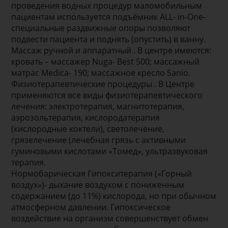
проведения водных процедур маломобильным
пациентам используется подъёмник ALL- in-One-
специальные раздвижные опоры позволяют
подвести пациента и поднять (опустить) в ванну.
Массаж ручной и аппаратный . В центре имеются:
кровать – массажер Nuga- Best 500; массажный
матрас Medica- 190; массажное кресло Sanio.
Физиотерапевтические процедуры . В Центре
применяются все виды физиотерапевтического
лечения: электротерапия, магнитотерапия,
аэрозольтерапия, кислородатерапия
(кислородные коктели), светолечение,
грязелечение (лечебная грязь с активными
гуминовыми кислотами «Томед», ультразвуковая
терапия.
Нормобарическая Гипокситерапия («Горный
воздух»)- дыхание воздухом с пониженным
содержанием (до 11%) кислорода, но при обычном
атмосферном давлении. Гипоксическое
воздействие на организм совершенствует обмен