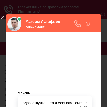
МЕНЮ
Программа школы
здоровья для
пенсионеров
Необходимость организации Школы
продиктована сложившейся обстановкой в
обществе. Численность пожилых людей ежегодно
увеличивается. Большинство людей приходят к