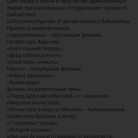
Цикл бесед о жизни и творчестве замечательных
людей, организованных сотрудниками городской
библиотеки.
Библиотекатерапия. В Центре имеется библиотека.
Просмотр видеофильмов:
оздоровительно – обучающие фильмы
профессора Жданова.
«Алкогольный террор»;
«Вред табакокурения»;
«Очки пора снимать».
Научно – популярные фильмы:
«Азбука здоровья»;
«Живая вода».
фильмы на религиозные темы:
«Перед Царицей небесной», о Самарском
Иверском монастыре;
«Монастырь в миру (о Михайло – Архангельском
Храме селе Красные Ключи);
«7 смертных грехов»;
«История ислама»;
«Дар над бездной отчаяния» (о иконописце