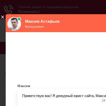
МЕНЮ
Россельхозбанк кредит
для пенсионеров г уфа
Кредит пенсионерам в Россельхозбанке сегодня
выдается до 75 лет – это выгодно отличает РСХБ от
других банков. Смотрите, под какие процентные
ставки, и на каких условиях оформляется займ в
2020 году.