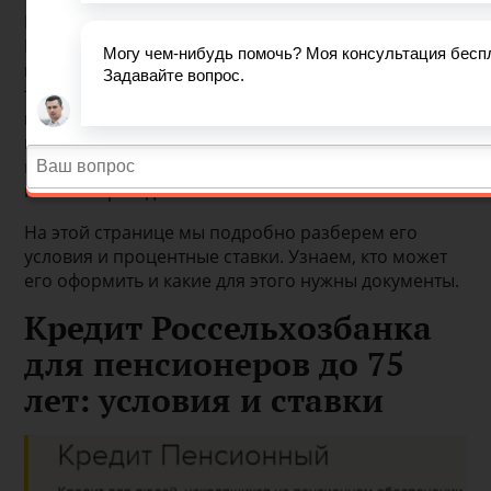
Пенсионерам в возрасте до 65 лет в
Россельхозбанке доступны несколько видов
потребительских кредитов с низким процентом, в
том числе с обеспечением и без поручителей. Но
имеется и специальное предложение для очень
пожилых людей - кредит «Пенсионный». Его
главная особенность в том, что он оформляется
пенсионерам до 75 лет.
На этой странице мы подробно разберем его
условия и процентные ставки. Узнаем, кто может
его оформить и какие для этого нужны документы.
Кредит Россельхозбанка
для пенсионеров до 75
лет: условия и ставки