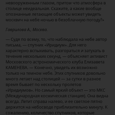
невооруженным глазом, притом что атмосфера в
столице неидеальная. Скажите, а какие вообще
опознанные летающие объекты может увидеть
москвич на небе ночью в безоблачную погоду?»
Гаврилова А., Москва.
— Судя по всему, то, что наблюдала на небе автор
письма, — спутник «Иридиум». Для него
характерно вспыхивать, разгораться и затухать в
течение нескольких секунд, — объясняет активист
Московского астрономического клуба Елизавета
КАМЕНЕВА. — Конечно, увидеть их возможно
только на темном небе. Этих спутников довольно
много летает над столицей — за сутки в разное
время бывает по нескольку пролетов
«Иридиумов». Но самый яркий объект — это МКС
(Международная космическая станция). Она видна
всегда. Летит справа налево, и ее светлое пятно
держится на небосводе приблизительно минуту. К
сожалению, количество спутников, которые