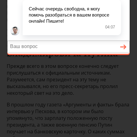
интересуются множество жителей нашей страны.
Различные слухи и домыслы только ещё больше
подогревают интерес к этой теме.
Размер пенсии
Владимира
Владимировича Путина
Прежде всего в этом вопросе конечно следует
прислушаться к официальным источникам.
Разумеется, сам президент на эту тему не
высказывался, но его пресс-секретарь пролил
некоторый свет на это дело.
В прошлом году газета «Аргументы и факты» брала
интервью у Пескова, в котором им было
упомянуто, что зарплату положенную посту
президента, а также военную пенсию Путин
поучает на банковскую карточку. О каких суммах