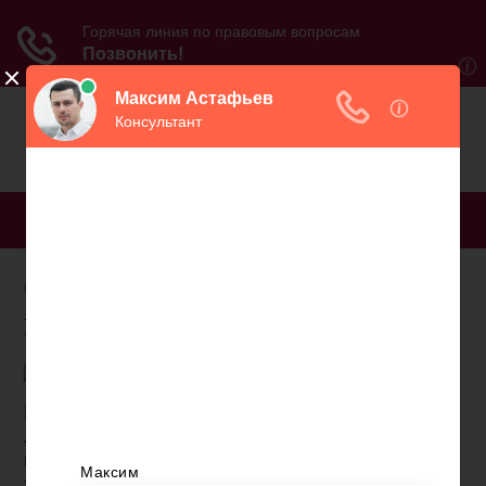
МЕНЮ
С какого года путин
пенсионерам
В прошлом году президент РФ достиг возраста 67
лет, и поскольку он ещё на посту, то его можно
назвать работающим пенсионером. Так сколько
же получает глава государства? Таким вопросом