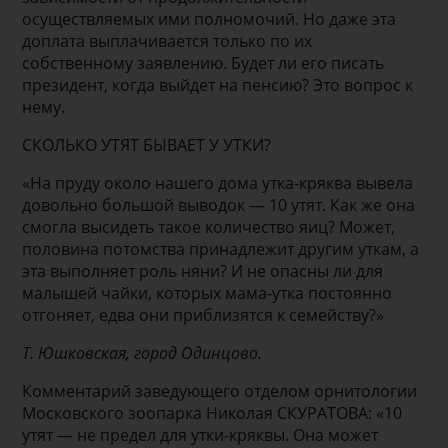
осуществляемых ими полномочий. Но даже эта
доплата выплачивается только по их
собственному заявлению. Будет ли его писать
президент, когда выйдет на пенсию? Это вопрос к
нему.
СКОЛЬКО УТЯТ БЫВАЕТ У УТКИ?
«На пруду около нашего дома утка-кряква вывела
довольно большой выводок — 10 утят. Как же она
смогла высидеть такое количество яиц? Может,
половина потомства принадлежит другим уткам, а
эта выполняет роль няни? И не опасны ли для
малышей чайки, которых мама-утка постоянно
отгоняет, едва они приблизятся к семейству?»
Т. Юшковская, город Одинцово.
Комментарий заведующего отделом орнитологии
Московского зоопарка Николая СКУРАТОВА: «10
утят — не предел для утки-кряквы. Она может