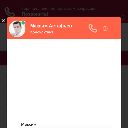
МЕНЮ
С какого года только
страховая часть пенсии
Перманентная «пенсионная реформа»,
проводимая в Российской Федерации с самого
начала века и регулярно меняющееся
законодательство в этой сфере усложняют
понимание гражданами не только размер своей