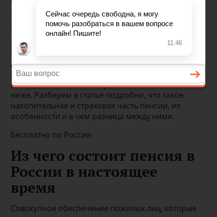
будущей пенсии, но также порядок и способы ее
формирования.
Чтобы грамотно распорядиться своими
страховыми взносами и накопить достаточно
средств на жизнь после прекращения трудовой
деятельности и выхода на заслуженный отдых,
необходимо знать, из каких частей состоит пенсия
по старости, о чем мы и расскажем в этой статье
ниже. Разберем в статье подробно, что такое
накопительная и страховая часть пенсии, их
особенности и в чем разница между ними.
Бесплатно по России
Из чего состоит пенсия в
России в настоящее
время
Совокупное обеспечение пожилых лиц, которые