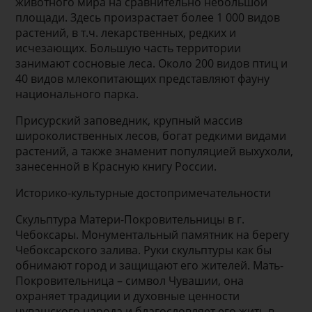
животного мира на сравнительно небольшой
площади. Здесь произрастает более 1 000 видов
растений, в т.ч. лекарственных, редких и
исчезающих. Большую часть территории
занимают сосновые леса. Около 200 видов птиц и
40 видов млекопитающих представляют фауну
национального парка.
Присурский заповедник, крупный массив
широколиственных лесов, богат редкими видами
растений, а также знаменит популяцией выхухоли,
занесенной в Красную книгу России.
Историко-культурные достопримечательности
Скульптура Матери-Покровительницы в г.
Чебоксары. Монументальный памятник на берегу
Чебоксарского залива. Руки скульптуры как бы
обнимают город и защищают его жителей. Мать-
Покровительница – символ Чувашии, она
охраняет традиции и духовные ценности
чувашского народа и благословляет его жить в