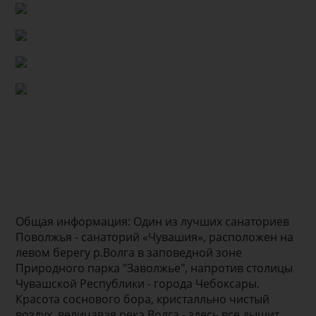
Общая информация: Один из лучших санаториев
Поволжья - санаторий «Чувашия», расположен на
левом берегу р.Волга в заповедной зоне
Природного парка "Заволжье", напротив столицы
Чувашской Республики - города Чебоксары.
Красота соснового бора, кристалльно чистый
воздух, величавая река Волга - здесь все дышит