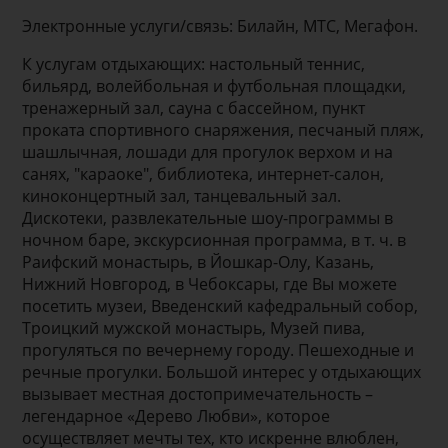
Электронные услуги/связь: Билайн, МТС, Мегафон.
К услугам отдыхающих: настольный теннис,
бильярд, волейбольная и футбольная площадки,
тренажерный зал, сауна с бассейном, пункт
проката спортивного снаряжения, песчаный пляж,
шашлычная, лошади для прогулок верхом и на
санях, "караоке", библиотека, интернет-салон,
киноконцертный зал, танцевальный зал.
Дискотеки, развлекательные шоу-программы в
ночном баре, экскурсионная программа, в т. ч. в
Раифский монастырь, в Йошкар-Олу, Казань,
Нижний Новгород, в Чебоксары, где Вы можете
посетить музеи, Введенский кафедральный собор,
Троицкий мужской монастырь, Музей пива,
прогуляться по вечернему городу. Пешеходные и
речные прогулки. Большой интерес у отдыхающих
вызывает местная достопримеча­тельность –
легендарное «Дерево Любви», которое
осуществляет мечты тех, кто искренне влюблен,