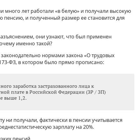
ни много лет работали «в белую» и получали высокую
ю пенсию, и полученный размер ее становится для
азъяснением, они узнают, что был применен
Почему именно такой?
н законодательно нормами закона «О трудовых
73-ФЗ, в котором было прямо прописано:
ого заработка застрахованного лица к
ной плате в Российской Федерации (ЗР / ЗП)
е выше 1,2.
ату ни получали, фактически в пенсии учитывается
среднестатистическую зарплату на 20%.
зких пенсий.