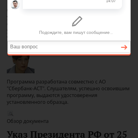
Об актуальных изменениях в КС узнаете, став
участником программы, разработанной
совместно с АО "Сбербанк-АСТ". Слушателям,
успешно освоившим программу выдаются
удостоверения установленного образца.
Программа разработана совместно с АО
"Сбербанк-АСТ". Слушателям, успешно освоившим
программу, выдаются удостоверения
установленного образца.
Обзор документа
Указ Президента РФ от 25