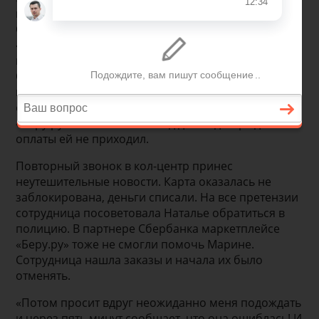
мошенников, о чем рассказала в Facebook.
Обнаружив, что злоумышленники взломали ее
«Сбербанк Онлайн», женщина позвонила в кол-
центр и попросила заблокировать счета.
Оператор сказал, что сделал это. Но всего через
несколько минут Зайцева получила SMS об оплате
ее карточкой покупок на 51 990 рублей на сайте
«Беру.ру». Хотя 3dsecure-код для подтверждение
оплаты ей не приходил.
Повторный звонок в кол-центр принес
неутешительные новости. Карта оказалась не
заблокирована, деньги списали. На все претензии
сотрудница посоветовала Наталье обратиться в
полицию. В партнере Сбербанка маркетплейсе
«Беру.ру» тоже не смогли помочь Марине.
Сотрудница нашла заказы и начала их было
отменять.
«Потом просит вдруг неожиданно меня подождать
и через пять минут сообщает, что она ошиблась! И