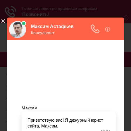
МЕНЮ
Украли деньги с
пенсионной карты
сбербанка
Ольга Нижельская
Закупиться за чужой счет
Москвичка Марина Зайцева стала жертвой