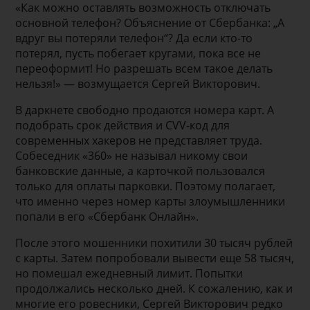
«Как можно оставлять возможность отключать
основной телефон? Объяснение от Сбербанка: „А
вдруг вы потеряли телефон“? Да если кто-то
потерял, пусть побегает кругами, пока все не
переоформит! Но разрешать всем такое делать
нельзя!» — возмущается Сергей Викторович.
В даркнете свободно продаются номера карт. А
подобрать срок действия и CVV-код для
современных хакеров не представляет труда.
Собеседник «360» не называл никому свои
банковские данные, а карточкой пользовался
только для оплаты парковки. Поэтому полагает,
что именно через номер карты злоумышленники
попали в его «Сбербанк Онлайн».
После этого мошенники похитили 30 тысяч рублей
с карты. Затем попробовали вывести еще 58 тысяч,
но помешал ежедневный лимит. Попытки
продолжались несколько дней. К сожалению, как и
многие его ровесники, Сергей Викторович редко