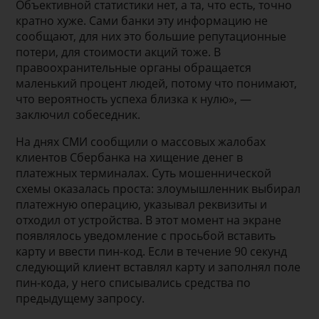
Объективной статистики нет, а та, что есть, точно
кратно хуже. Сами банки эту информацию не
сообщают, для них это большие репутационные
потери, для стоимости акций тоже. В
правоохранительные органы обращается
маленький процент людей, потому что понимают,
что вероятность успеха близка к нулю», —
заключил собеседник.
На днях СМИ сообщили о массовых жалобах
клиентов Сбербанка на хищение денег в
платежных терминалах. Суть мошеннической
схемы оказалась проста: злоумышленник выбирал
платежную операцию, указывал реквизиты и
отходил от устройства. В этот момент на экране
появлялось уведомление с просьбой вставить
карту и ввести пин-код. Если в течение 90 секунд
следующий клиент вставлял карту и заполнял поле
пин-кода, у него списывались средства по
предыдущему запросу.