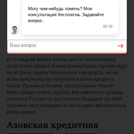
Деньги в кредит БЕЗ ВЫХОДНЫХ. Кредитная
программа наличными. Срок выплаты до 5 лет. До
20 тысяч гривен. От 18 до 65 лет. Кредит даём на
месте за 15 минут. Паспорт,код. Деньги на Ваш
отдых,лечение,ремонт и т.д. Без залога.Без
поручителей.
Взять кредит пенсионеру
В последнее время очень много пенсионеров
хотят взять кредит, банки в некоторых случаях идут
на встречу людям пенсионного возраста, но не
всем пенсионерам получается взять кредит в
банке. Причина почему пенсионерам тяжело
взять кредит очень проста, все зависит от дохода,
пенсии в России не достаточно большие по этой
причине пенсионерам не часто дают возможность
взять кредит .
Азовская кредитная