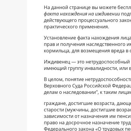
На данной странице вы можете бесп
факта нахождения на иждивении
подг
действующего процессуального закон
практического применения.
Установление факта нахождения лиц
прав и получения наследственного и
кормильца, для возмещения вреда в с
Иждивенец — это нетрудоспособный 
имеющий группу инвалидности, или в
В целом, понятие нетрудоспособност
Верховного Суда Российской Федераци
делам о наследовании", к таким лица
граждане, достигшие возраста, дающ
старости (мужчины, достигшие возрас
зависимости от назначения им пенсии
право на досрочное назначение трудо
Федерального закона «О трудовых пе