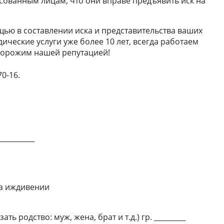
сованным лицам, что они вправе предъявить иск на
щью в составлении иска и представительства ваших
ические услуги уже более 10 лет, всегда работаем
дорожим нашей репутацией!
0-16.
_________
на иждивении
ать родство: муж, жена, брат и т.д.) гр. _________