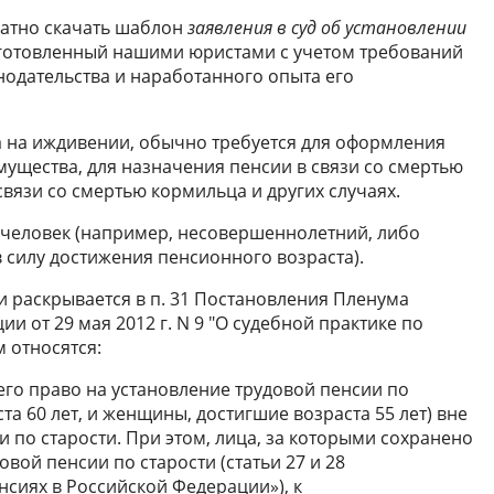
латно скачать шаблон
заявления в суд об установлении
отовленный нашими юристами с учетом требований
одательства и наработанного опыта его
а на иждивении, обычно требуется для оформления
мущества, для назначения пенсии в связи со смертью
вязи со смертью кормильца и других случаях.
человек (например, несовершеннолетний, либо
 силу достижения пенсионного возраста).
и раскрывается в п. 31 Постановления Пленума
и от 29 мая 2012 г. N 9 "О судебной практике по
м относятся:
его право на установление трудовой пенсии по
та 60 лет, и женщины, достигшие возраста 55 лет) вне
 по старости. При этом, лица, за которыми сохранено
вой пенсии по старости (статьи 27 и 28
нсиях в Российской Федерации»), к