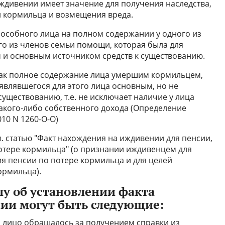
ждивении имеет значение для получения наследства,
и кормильца и возмещения вреда.
особного лица на полном содержании у одного из
го из членов семьи помощи, которая была для
 и основным источником средств к существованию.
как полное содержание лица умершим кормильцем,
 являвшегося для этого лица основным, но не
уществованию, т.е. не исключает наличие у лица
акого-либо собственного дохода (Определение
010 N 1260-О-О)
. статью "Факт нахождения на иждивении для пенсии,
отере кормильца" (о признании иждивенцем для
ия пенсии по потере кормильца и для целей
ормильца).
лу об установлении факта
ии могут быть следующие:
то лицо обращалось за получением справки из