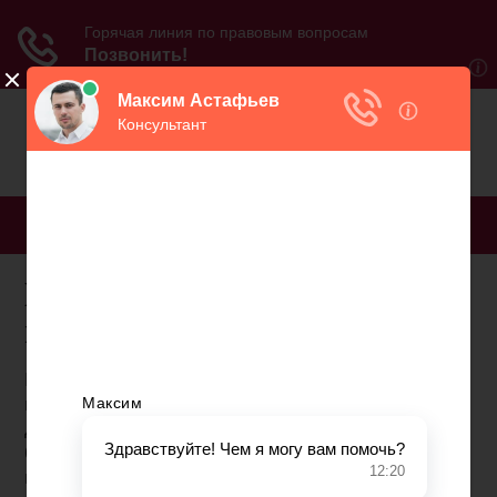
МЕНЮ
Как вычислить зарплату в
пенсионном фонде
В 2015 на смену прежней пенсионной системе
пришла новая. Она, по замыслу законодателей,
должна была обеспечить размер пенсии, который
бы соответствовал продолжительности выработки
каждого гражданина. Показатели переводились в