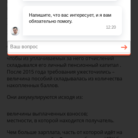
пенсионные баллы – условные единицы, с
помощью которых проводится расчёт пособий.
Пенсионные баллы. Что
это такое и зачем нужны
До 2015 года гражданину требовалась выработать
определённый стаж и работать официально,
чтобы из уплачиваемых за него отчислений
складывался его личный пенсионный капитал .
После 2015 года требования ужесточились –
величина пособий складывалась из количества
накопленных баллов.
Они аккумулируются исходя из:
величины выплаченных взносов;
местности, в которой находится получатель.
Чем больше зарплата, часть от которой идёт на