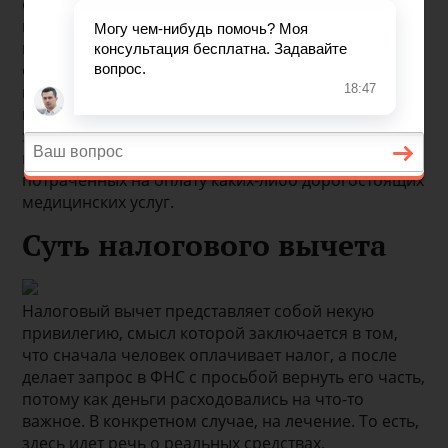
официально трудиться либо получает доход иным
путем. Здесь главным фактором считается наличие
прибыли, с которой человек перечисляет
обязательный налоговый сбор (НДФЛ). Поэтому,
при соблюдении основных требований,
гражданин преклонного возраста, полностью
завершивший профессиональную деятельность,
может рассчитывать на возврат части средств,
потраченных на оплату каких-либо дорогостоящих
медицинских услуг.
Суть налогового вычета
Налоговый вычет представляет собой некую
привилегию, смысл которой заключается в том,
что сначала человек оплачивает налог, а после
делает запрос в ФНС с просьбой вернуть его часть,
потому как деньги расходовались на что-то
важное. В конкретном случае, на лечение. То есть,
здесь идет речь о реальных средствах,