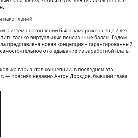
ый фонд заявку, чтобы в ЭТК внести абсолютно все
н.
ы накоплений
ми. Система накоплений была заморожена еще 7 лет
копить только виртуальные пенсионные баллы. Годом
а представлена новая концепция – гарантированный
 самостоятельное откладывание из заработной платы
колько вариантов концепции, в последнем это
, — пояснял недавно Антон Дроздов, бывший глава