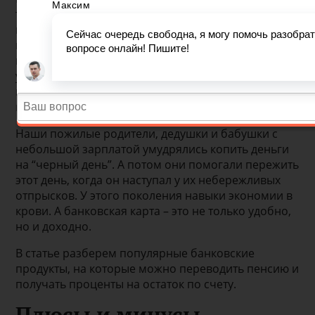
тяжело переходят на использование новых
инструментов, например, банковских карт или
мобильников. Но это не так. Они оценивают
каждую новинку с точки зрения экономии и
удобства, поэтому вопрос, на какую карту лучше
переводить пенсию, для большинства
пенсионеров актуальный.
Наши пожилые родители, дедушки и бабушки с
небольшой зарплатой умудрялись копить деньги
на “черный день”. А потом они помогали пережить
этот день, когда он наступал у их небережливых
отпрысков. У этого поколения навыки экономии в
крови. А банковская карта – это не только удобно,
но и доходно.
В статье разберем популярные банковские
продукты, на которые можно переводить пенсию и
получать проценты на остаток по счету.
Плюсы и минусы