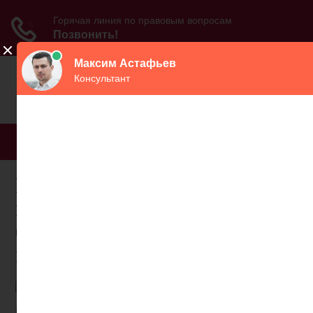
МЕНЮ
Можно ли перевести
пенсию с карты на почту
без посещения
пенсионного фонда
В обществе сложился стереотип, что пенсионеры