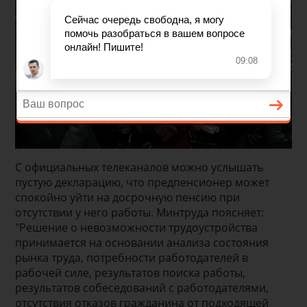
С официальных телеканалов можно услышать
пустую декларацию, что предпенсионер может
спокойно уйти на досрочную пенсию при
отсутствии у него работы. Минтруда поясняет:
"Решение о невозможности трудоустройства
принимается на основании анализа состояния
рынка труда, потребности работодателей в
рабочей силе, результатов поиска работы,
результатов собеседований с работодателями,
отсутствия отказов гражданина от подходящей