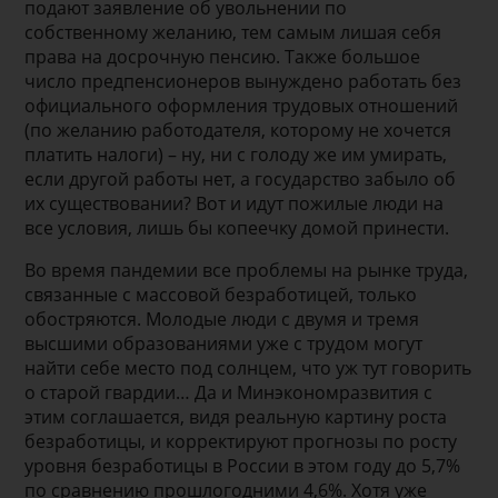
подают заявление об увольнении по
собственному желанию, тем самым лишая себя
права на досрочную пенсию. Также большое
число предпенсионеров вынуждено работать без
официального оформления трудовых отношений
(по желанию работодателя, которому не хочется
платить налоги) – ну, ни с голоду же им умирать,
если другой работы нет, а государство забыло об
их существовании? Вот и идут пожилые люди на
все условия, лишь бы копеечку домой принести.
Во время пандемии все проблемы на рынке труда,
связанные с массовой безработицей, только
обостряются. Молодые люди с двумя и тремя
высшими образованиями уже с трудом могут
найти себе место под солнцем, что уж тут говорить
о старой гвардии… Да и Минэкономразвития с
этим соглашается, видя реальную картину роста
безработицы, и корректируют прогнозы по росту
уровня безработицы в России в этом году до 5,7%
по сравнению прошлогодними 4,6%. Хотя уже