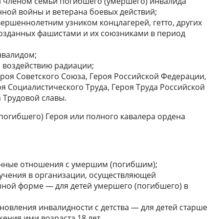
и членом семьи погибшего (умершего) инвалида
нной войны и ветерана боевых действий;
ершеннолетним узником концлагерей, гетто, других
созданных фашистами и их союзниками в период
нвалидом;
 воздействию радиации;
ероя Советского Союза, Героя Российской Федерации,
оя Социалистического Труда, Героя Труда Российской
 Трудовой славы.
погибшего) Героя или полного кавалера ордена
нные отношения с умершим (погибшим);
учения в организации, осуществляющей
чной форме — для детей умершего (погибшего) в
новления инвалидности с детства — для детей старше
жения ими возраста 18 лет.