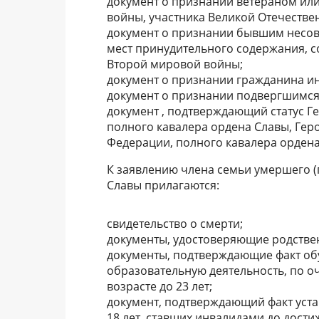
документ о признании ветераном ил
войны, участника Великой Отечестве
документ о признании бывшим несов
мест принудительного содержания, 
Второй мировой войны;
документ о признании гражданина и
документ о признании подвергшимся
документ , подтверждающий статус Г
полного кавалера ордена Славы, Гер
Федерации, полного кавалера ордена
К заявлению члена семьи умершего (
Славы прилагаются:
свидетельство о смерти;
документы, удостоверяющие родстве
документы, подтверждающие факт об
образовательную деятельность, по о
возрасте до 23 лет;
документ, подтверждающий факт уста
18 лет, ставших инвалидами до дости