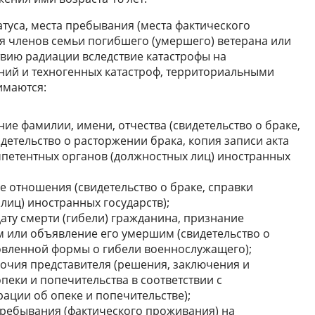
туса, места пребывания (места фактического
я членов семьи погибшего (умершего) ветерана или
вию радиации вследствие катастрофы на
ний и техногенных катастроф, территориальными
имаются:
е фамилии, имени, отчества (свидетельство о браке,
детельство о расторжении брака, копия записи акта
мпетентных органов (должностных лиц) иностранных
 отношения (свидетельство о браке, справки
лиц) иностранных государств);
ату смерти (гибели) гражданина, признание
 или объявление его умершим (свидетельство о
новленной формы о гибели военнослужащего);
чия представителя (решения, заключения и
еки и попечительства в соответствии с
ации об опеке и попечительстве);
ребывания (фактического проживания) на