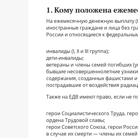
1. Кому положена ежем
На ежемесячную денежную выплату (
иностранные граждане и лица без г
России и относящиеся к федеральным
инвалиды (I, II и III группа);
дети-инвалиды;
ветераны и члены семей погибших (у
бывшие несовершеннолетние узники к
содержания, созданных фашистами и
пострадавшие от воздействия радиац
Также на ЕДВ имеют право, если не п
герои Социалистического Труда, гер
ордена Трудовой славы;
герои Советского Союза, герои Росс
в случае их смерти — члены их семей 