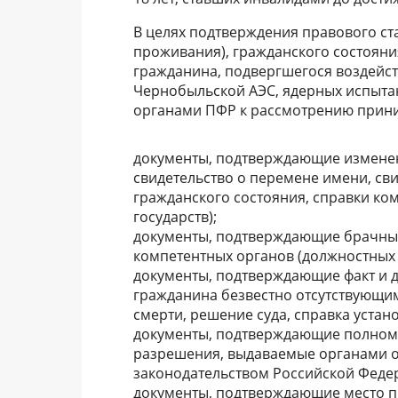
В целях подтверждения правового ста
проживания), гражданского состояни
гражданина, подвергшегося воздейст
Чернобыльской АЭС, ядерных испыта
органами ПФР к рассмотрению прин
документы, подтверждающие изменени
свидетельство о перемене имени, сви
гражданского состояния, справки ко
государств);
документы, подтверждающие брачные
компетентных органов (должностных 
документы, подтверждающие факт и д
гражданина безвестно отсутствующим
смерти, решение суда, справка уста
документы, подтверждающие полномо
разрешения, выдаваемые органами оп
законодательством Российской Федер
документы, подтверждающие место п