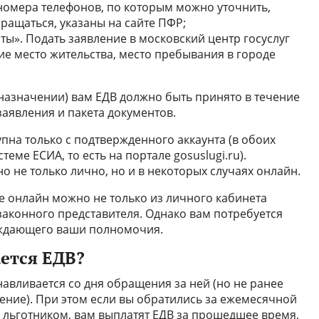
номера телефонов, по которым можно уточнить,
ращаться, указаны на сайте ПФР;
ы». Подать заявление в московский центр госуслуг
е место жительства, место пребывания в городе
 назначении) вам ЕДВ должно быть принято в течение
заявления и пакета документов.
пна только с подтвержденного аккаунта (в обоих
теме ЕСИА, то есть на портале gosuslugi.ru).
о не только лично, но и в некоторых случаях онлайн.
е онлайн можно не только из личного кабинета
 законного представителя. Однако вам потребуется
рждающего ваши полномочия.
ается ЕДВ?
авливается со дня обращения за ней (но не ранее
чение). При этом если вы обратились за ежемесячной
 льготником, вам выплатят ЕДВ за прошедшее время,