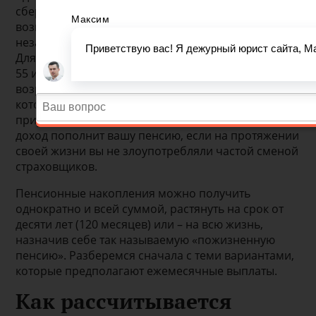
сбережения. Причем воспользоваться
возможностью получить всю сумму можно
независимо от повышения пенсионного возраста.
Для женщин и мужчин условия остались теми же –
55 и 60 лет соответственно. С наступлением этого
возраста вы можете обратиться в свой фонд,
который в идеале не только накопил, но и
приумножил ваши средства. Инвестиционный
доход пополнит вашу пенсию, если на протяжении
своей жизни вы не злоупотребляли частой сменой
страховщиков.
Пенсионные накопления можно получить
однократно и всей суммой, растянуть на срок от
десяти лет (120 месяцев) или – на всю жизнь,
назначив себе так называемую «пожизненную
пенсию». Разберемся сначала с теми вариантами,
которые предполагают ежемесячные выплаты.
Как рассчитывается