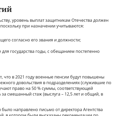
тий
ству, уровень выплат защитникам Отечества должен
 поскольку при назначении учитываются:
его согласно его звания и должности;
для государства годы, с обещанием постепенно
, что в 2021 году военные пенсии будут повышены
енежного довольствия в подразделениях (служившие по
лучают право на 50 % суммы, соответствующей
 за смешанный стаж (выслуга – 12,5 лет и общий, в
ы было направлено письмо от директора Агентства
ой, в котором были высказаны рекомендации по