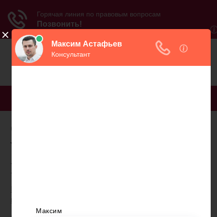
МЕНЮ
Страховые взносы в пфр в
упп
Настройка
Меню: Предприятие – Учетная политика – Учетная
политика организаций