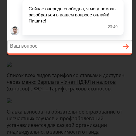
Вкладка «рабочего стола»: Предприятие – Учетная
политика организаций
Выбор тарифа производится на закладке
«Страховые взносы». В списке выбора видов
тарифов отображаются только те, которые могут
применяться при выбранных для данной
организации параметрах учетной политики
(система налогообложения, налоговые режимы):
Список всех видов тарифов со ставками доступен
через
меню: Зарплата – Учет НДФЛ и налогов
(взносов) с ФОТ – Тариф страховых взносов
.
Ставка взносов на обязательное страхование от
несчастных случаев и профзаболеваний
устанавливается для каждой организации
индивидуально, в зависимости от вида