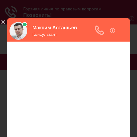
МЕНЮ
Если пенсионер прописан
но не собственник льготы
Пенсионер Прописан В
Квартире Но Не
Собственник Какие У
Него Льготы