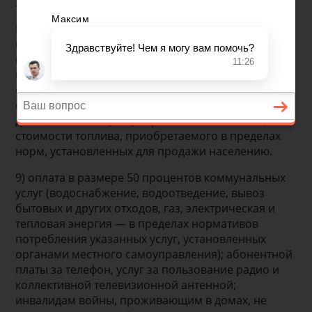
Инвалидам и семьям, имеющим детей-инвалидов,
предоставляется скидка не ниже 50 процентов с
квартирной платы (в домах государственного,
муниципального и общественного жилищного
фонда) и оплаты коммунальных услуг (независимо
от принадлежности жилищного фонда), а в жилых
домах, не имеющих центрального отопления, — со
стоимости топлива, приобретаемого в пределах
норм, установленных для продажи населению.
9) оплата в размере 50 процентов коммунальных
услуг (водоснабжение, водоотведение, вывоз
бытовых и других отходов, газ, электрическая и
тепловая энергия — в пределах нормативов
потребления указанных услуг, установленных
органами местного самоуправления); абонентной
платы за телефон, услуг за пользование радио и
коллективной телевизионной антенной;
инвалидам войны, проживающим в домах, не