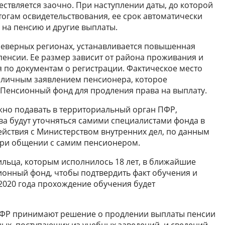
ствляется заочно. При наступлении даты, до которой
тогам освидетельствования, ее срок автоматически
о на пенсию и другие выплаты.
северных регионах, устанавливается повышенная
пенсии. Ее размер зависит от района проживания и
 по документам о регистрации. Фактическое место
 личным заявлением пенсионера, которое
в Пенсионный фонд для продления права на выплату.
жно подавать в территориальный орган ПФР,
ва будут уточняться самими специалистами фонда в
йствия с Министерством внутренних дел, по данным
при общении с самим пенсионером.
льца, которым исполнилось 18 лет, в ближайшие
онный фонд, чтобы подтвердить факт обучения и
 2020 года прохождение обучения будет
ПФР принимают решение о продлении выплаты пенсии
ных, поступающих из учебных заведений, и сведений