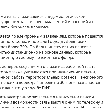
ями из-за сложившейся эпидемиологической
упростил назначение ряда пенсий и пособий и в
аты без участия граждан.
яется по электронным заявлениям, которые подаются
онного фонда и портале Госуслуг. Доля таких
ает более 70%. По большинству из них пенсия с
остью дистанционно на основе данных, которые
ционную систему Пенсионного фонда.
ионеров сведениями о стаже и заработной плате,
торые также учитываются при назначении пенсии,
менной работы территориальных органов Пенсионного
пенсий в период с 1 апреля по 30 июня назначается
а в клиентскую службу ПФР.
дать электронное заявление о назначении пенсии,
личии возможности связываются с ним по телефону и
нсии, что отражается в специальном акте. На основе