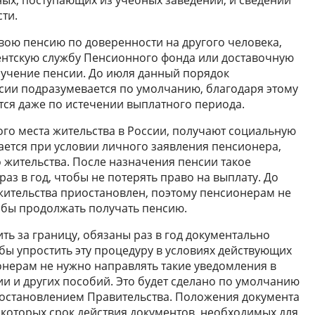
ти.
ою пенсию по доверенности на другого человека,
иентскую службу Пенсионного фонда или доставочную
лучение пенсии. До июля данный порядок
сии подразумевается по умолчанию, благодаря этому
ся даже по истечении выплатного периода.
ого места жительства в России, получают социальную
ается при условии личного заявления пенсионера,
жительства. После назначения пенсии такое
аз в год, чтобы не потерять право на выплату. До
жительства приостановлен, поэтому пенсионерам не
обы продолжать получать пенсию.
ть за границу, обязаны раз в год документально
бы упростить эту процедуру в условиях действующих
онерам не нужно направлять такие уведомления в
и и других пособий. Это будет сделано по умолчанию
 постановлением Правительства. Положения документа
 которых срок действия документов, необходимых для