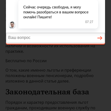
также то, что защита государства имеет особое
значение, в России военнослужащие имеют целый
ряд льгот и преференций. Одной из них является
относительно ранний выход на пенсию.
При этом лица, уволенные с военной службы,
имеют особый статус и связанные с этим льготы.
Однако не все военные пенсионеры знают об их
наличии и возможности их использования на
практике.
Бесплатно по России
О том, какие именно льготы и преференции
положены военным пенсионерам, подробно
изложено в данной статье далее.
Законодательная база
Порядок и характер предоставления льгот
гражданам, проходившим военную службу по