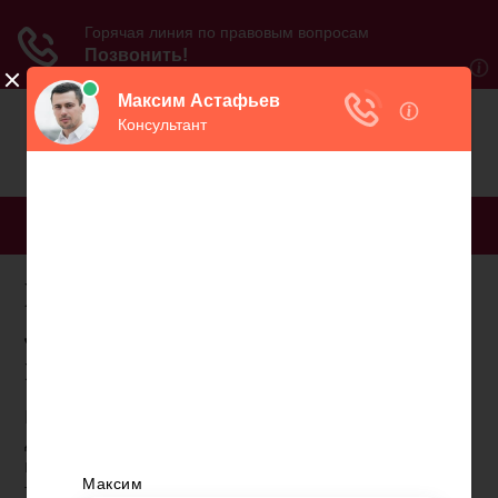
МЕНЮ
Кто имеет право на
льготную военную
пенсию
Военная служба относится к той категории
деятельности, которая предполагает повышенные
психоэмоциональные нагрузки и раннюю утрату
трудоспособности. Учитывая данный фактор, а