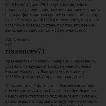
ст.19 Конституции РФ. По сути поставлены в
неравные условия военные пенсионеры чьи части
были расформированы ранее встоупления в силу
Указа Президента №1563 и пенсионеры, чьи части
остались в боевом составе, при том, что все они
занимались одной и той же деятельностью.
Add to friends
RSS
riazancev71
Президенту Российской Федерации, Верховному
Главнокомандующему Вооруженными Силами
России Медведеву Дмитрию Анатольевичу,
103132 гор.Москва, Старая площадь, дом 4
От выпускника Саратовского Высшего командно-
инженерного училища Ракетных войск, бывшего
начальника стартового подразделения Ракетных
войск, бывшего старшего оперуполномоченного