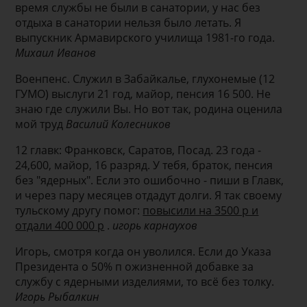
время службы не были в санатории, у нас без
отдыха в санатории нельзя было летать. Я
выпускник Армавирского училища 1981-го года.
Михаил Иванов
Военпенс. Служил в Забайкалье, глухонемые (12
ГУМО) выслуги 21 год, майор, пенсия 16 500. Не
знаю где служили Вы. Но вот так, родина оценила
мой труд
Василий Колесников
12 главк: Франковск, Саратов, Посад. 23 года -
24,600, майор, 16 разряд. У тебя, браток, пенсия
без "ядерных". Если это ошибочно - пиши в Главк,
и через пару месяцев отдадут долги. Я так своему
тульскому другу помог:
повысили на 3500 р и
отдали 400 000 р
.
игорь карнаухов
Игорь, смотря когда он уволился. Если до Указа
Президента о 50% п ожизненной добавке за
службу с ядерными изделиями, то всё без толку.
Игорь Рыбалкин