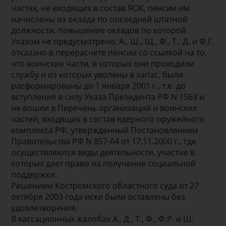
частях, не входящих в состав ЯОК, пенсии им
начислены из оклада по последней штатной
должности, повышение окладов по которой
Указом не предусмотрено. А., Ш., Щ., Ф., Т., Д. и Ф.Г.
отказано в перерасчете пенсии со ссылкой на то,
что воинские части, в которых они проходили
службу и из которых уволены в запас, были
расформированы до 1 января 2001 г., т.е. до
вступления в силу Указа Президента РФ N 1563 и
не вошли в Перечень организаций и воинских
частей, входящих в состав ядерного оружейного
комплекса РФ, утвержденный Постановлением
Правительства РФ N 857-64 от 17.11.2000 г., где
осуществляются виды деятельности, участие в
которых дает право на получение социальной
поддержки.
Решением Костромского областного суда от 27
октября 2003 года иски были оставлены без
удовлетворения.
В кассационных жалобах А., Д., Т., Ф., Ф.Р. и Ш.