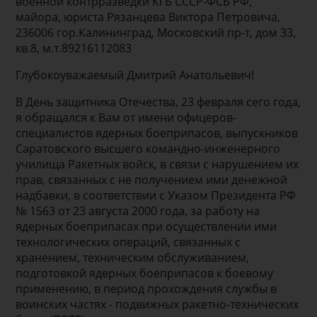
военной контрразведки КГБ СССР-ФСБ РФ,
майора, юриста Рязанцева Виктора Петровича,
236006 гор.Калининград, Московский пр-т, дом 33,
кв.8, м.т.89216112083
Глубокоуважаемый Дмитрий Анатольевич!
В День защитника Отечества, 23 февраля сего года,
я обращался к Вам от имени офицеров-
специалистов ядерных боеприпасов, выпускников
Саратовского высшего командно-инженерного
училища Ракетных войск, в связи с нарушением их
прав, связанных с не получением ими денежной
надбавки, в соответствии с Указом Президента РФ
№ 1563 от 23 августа 2000 года, за работу на
ядерных боеприпасах при осуществлении ими
технологических операций, связанных с
хранением, техническим обслуживанием,
подготовкой ядерных боеприпасов к боевому
применению, в период прохождения службы в
воинских частях - подвижных ракетно-технических