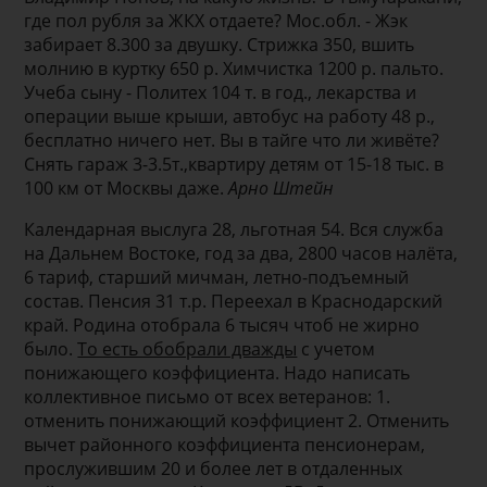
где пол рубля за ЖКХ отдаете? Мос.обл. - Жэк
забирает 8.300 за двушку. Стрижка 350, вшить
молнию в куртку 650 р. Химчистка 1200 р. пальто.
Учеба сыну - Политех 104 т. в год., лекарства и
операции выше крыши, автобус на работу 48 р.,
бесплатно ничего нет. Вы в тайге что ли живёте?
Снять гараж 3-3.5т.,квартиру детям от 15-18 тыс. в
100 км от Москвы даже.
Арно Штейн
Календарная выслуга 28, льготная 54. Вся служба
на Дальнем Востоке, год за два, 2800 часов налёта,
6 тариф, старший мичман, летно-подъемный
состав. Пенсия 31 т.р. Переехал в Краснодарский
край. Родина отобрала 6 тысяч чтоб не жирно
было.
То есть обобрали дважды
с учетом
понижающего коэффициента. Надо написать
коллективное письмо от всех ветеранов: 1.
отменить понижающий коэффициент 2. Отменить
вычет районного коэффициента пенсионерам,
прослужившим 20 и более лет в отдаленных