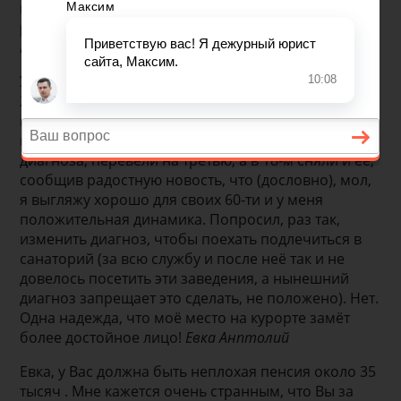
группа, осколки так в теле и остались. Потом стал
резко поправляться - 3 группа, а теперь здоров.
Вадим Пенсионер
У меня похожая ситуация: после 3-х операций в
2007-м случился обширный инфаркт, дали 2-ю
нерабочую группу, в 17-м, ещё одна операция по
шунтированию сердца. После неё не изменяя
диагноза, перевели на третью, а в 18-м сняли и её,
сообщив радостную новость, что (дословно), мол,
я выгляжу хорошо для своих 60-ти и у меня
положительная динамика. Попросил, раз так,
изменить диагноз, чтобы поехать подлечиться в
санаторий (за всю службу и после неё так и не
довелось посетить эти заведения, а нынешний
диагноз запрещает это сделать, не положено). Нет.
Одна надежда, что моё место на курорте замёт
более достойное лицо!
Евка Анптолий
Евка, у Вас должна быть неплохая пенсия около 35
тысяч . Мне кажется очень странным, что Вы за