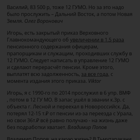
Василий, 83 500 р, тоже 12 ГУМО. Но за это надо
было прослужить – Дальний Восток, а потом Новая
Земля.
Олег Воронович
Игорь, есть закрытый приказ Верховного
Главнокомандующего об
увеличении в 1.5 раза
пенсионного содержания офицерам,
прапорщикам и служащим, проходивших службу в
12 ГУМО. Следует написать в управление 12 ГУМО
и сделают перерасчёт пенсии. Кроме этого,
выплатят всю задолженность,
за все года,
с
момента издания этого приказа.
Viktor
Игорь, я с 1990-го по 2014 прослужил в 6 упр. ВМФ
, потом в 12 ГУ МО. В запас ушёл в звании к.3р. с
объекта г. Лесной и переехал в Новороссийск. Да,
потерял 12-15 т.₽ от пенсии из-за переезда с Урала,
но свои 36т.₽ всё равно получаю - на жизнь даже
без подработки хватает.
Владимир Попов
Владимир Попов, на какую жизнь? В Тьмутаракани,