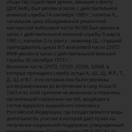
обществу содействия армии, авиации и флоту
(ДОСААФ), был уволен в запас с действительной
военной службы 14 сентября 1989 г.; капитан К.,
начальник цеха объединенной ремонтной
мастерской войсковой части 96780 был уволен в
запас с действительной военной службы 9 марта
1981 г.; капитан 2-го ранга - инженер Щ., старший
преподаватель цикла N 5 войсковой части 22972
ВМФ уволен в запас с действительной военной
службы 30 сентября 1977 г.
Воинские части 22972, 12529, 25595, 32948, в
которых проходили службу истцы А., Ш., Щ, Ф.Р., Т.,
Д., Щ. и Ф.Г. и из которых они были уволены,
расформированы до вступления в силу Указа N
1563 и по этой причине не включены в перечень
организаций и воинских частей, входящих в
состав ядерного оружейного комплекса
Российской Федерации, где осуществляются виды
деятельности, участие в которой дает право на
получение социальной поддержки, утвержденный
постановлением Правительства РФ N 857-64 от