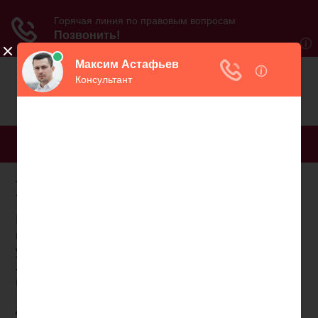
МЕНЮ
Пенсия 12 гумо льготы
Продолжаю публикацию самых интересных
комментариев на мои статьи. Комментаторы,
учтите, что все отзывы – от реальных живых
людей. Тапочки кидайте в них, а не в меня. И – да,
комментируйте, но без оскорблений.
Друг у меня, на растяжке подорвался
.
Была вторая