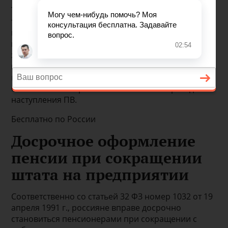
Также для получения пенсионных выплат
требуется определенный рабочий стаж. Однако
как быть гражданину, если его уволили до ухода на
пенсию из-за сокращения штата? Трудоустроиться
заново у большей части граждан нет
возможности, потому как наниматели
предпочитают нанимать молодых работников.
Оптимальный вариант – стать пенсионером до
наступления ПВ.
Бесплатно по России
Досрочное оформление
пенсии при сокращении
штата на предприятии
Соответственно со статьей 32 ФЗ номер 1032 от 19
апреля 1991 г., россияне вправе досрочно
становиться пенсионерами при сокращении с