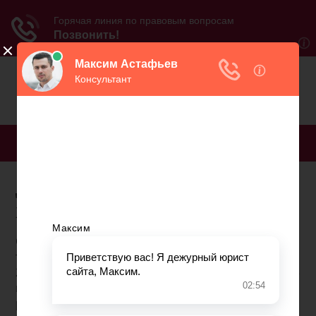
МЕНЮ
До пенсии осталось два
месяца
Общеизвестно, что в РФ для ухода на пенсию
требуется достичь пенсионного возраста (ПВ). В
2019 г. он равен 55.5 годам для лиц женского и 60.5
годам для лиц мужского пола. К 2023 г. он будет
равняться 60 и 65 годам соответственно.