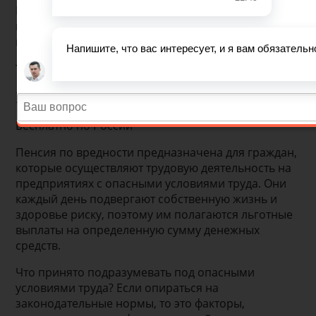
Назначается она лицам до общепринятого срока
выхода на пенсию. Делятся выплаты на два
главных перечня и несколько малых списков.
Что такое пенсия по
вредности
Бесплатно по России
Пенсия по вредности предназначена для граждан,
которые осуществляют трудовую деятельность на
предприятиях с опасными условиями труда. Они
каждый день подвергают собственную жизнь и
здоровье риску, поэтому им полагаются льготные
выплаты на определенную сумму денежных
средств.
Что принято подразумевать под опасными
условиями труда? Если опираться на
законодательные нормы, то это факторы,