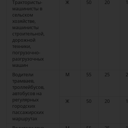
Трактористы-
Ж
50
20
машинисты в
сельском
хозяйстве,
машинисты
строительной,
дорожной
техники,
погрузочно-
разгрузочных
машин
Водители
М
55
25
трамваев,
троллейбусов,
автобусов на
регулярных
Ж
50
20
городских
пассажирских
маршрутах
Водители груз.
М
55
25