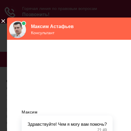
МЕНЮ
Документы в пенсионный
фонд для вредных
профессий
Правительство разработало дополнительные
выплаты для лиц, которые задействованы на
опасных или вредных предприятиях. Такие
перечисления называются пенсией за вредность.