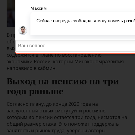
В правительстве в качестве антикризисной
обсуждается мера по смягчению условий для
выхода на досрочную пенсию. Такое предложение
содержится в плане по восстановлению
экономики России, который Минэкономразвития
направило в кабмин.
Выход на пенсию на три
года раньше
Согласно плану, до конца 2020 года на
заслуженный отдых смогут уйти россияне,
которым до пенсии остается три года, несмотря на
общий размер стажа. Это поможет поддержать
занятость и рынок труда, уверены авторы