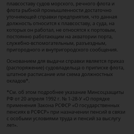
плавсоставу судов морского, речного флота и
флота рыбной промышленности достаточно
уточняющей справки предприятия, что данная
долж­ность относится к плавсоставу, а суда, на
которых он работал, не относятся к портовым,
постоянно рабо­тающим на акватории порта,
служебно-вспомогательным, разъездным,
пригородного и внутригородского сообщения.
Основанием для выдачи справки является приказ
(распоряжение) судовладельца о приписке флота,
штат­ное расписание или схема должностных
окладов*.
*См. об этом подробнее указание Минсоцзащиты
РФ от 20 апреля 1992 г. № 1-28-У «О порядке
применения Закона РСФСР «О государственных
пенсиях в РСФСР» при назначении пенсий в связи
с особыми условиями труда и пенсий за выслугу
лет».