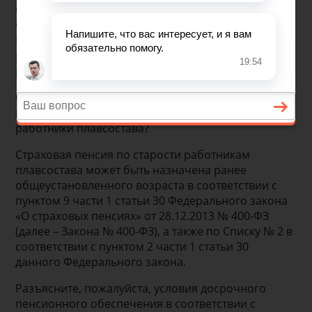
Отделением Пенсионного фонда Российской
Федерации по Свердловской области О.В.
Шубиной о досрочном пенсионном обеспечении
работников плавсостава на судах морского,
речного флота и флота рыбной промышленности.
Ольга Васильевна, на какие виды досрочного
пенсионного обеспечения могут рассчитывать
работники плавсостава?
Страховая пенсия по старости работникам
плавсостава может быть назначена ранее
общеустановленного возраста в соответствии с
пунктом 9 части 1 статьи 30 Федерального закона
«О страховых пенсиях» от 28.12.2013 № 400-ФЗ
(далее – Закона № 400-ФЗ), а также по Списку № 2 в
соответствии с пунктом 2 части 1 статьи 30
данного Федерального закона.
Разъясните, пожалуйста, условия досрочного
пенсионного обеспечения в соответствии с