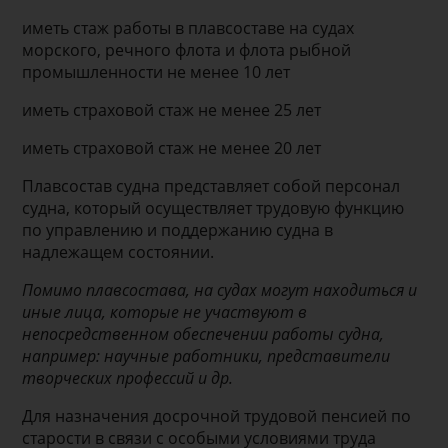
иметь стаж работы в плавсо­ставе на судах
морского, реч­ного флота и флота рыбной
промышленности не менее 10 лет
иметь страховой стаж не ме­нее 25 лет
иметь страховой стаж не ме­нее 20 лет
Плавсостав судна представляет собой персонал
судна, который осуществляет трудовую функцию
по управлению и поддержанию суд­на в
надлежащем состоянии.
Помимо плавсостава, на судах могут находиться и
иные лица, которые не участвуют в
непосредственном обеспечении работы судна,
например: научные работни­ки, представители
творческих профессий и др.
Для назначения досрочной трудовой пен­сией по
старости в связи с особыми усло­виями труда