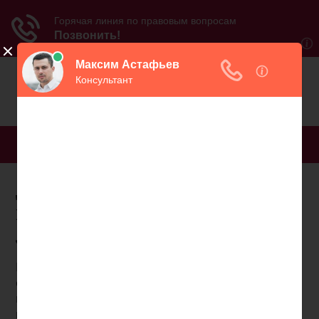
МЕНЮ
Досрочные страховые
пенсии по старости
лекция
Не все люди предпенсионного возраста
осведомлены о том, что такое страховая пенсия и
когда она назначается. Ее назначение
конкретному лицу в РФ допускается если: