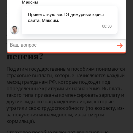
у заявителя есть определенный трудовой стаж;
заявитель набрал требуемое число баллов (16,2 на
2019 г. и 30 на 2025 г.);
достиг пенсионного возраста.
Что такое страховая
пенсия?
Под этим государственным пособиям понимаются
страховые выплаты, которые начисляются каждый
месяц гражданам РФ, которые подходят под
определенные критерии их назначения. Выплаты
такого типа призваны компенсировать зарплату и
другие виды вознаграждений лицам, которые
утратили свою трудоспособности (по возрасту, из-
за получения инвалидности, из-за смерти
кормильца).
Страховое пособие включает две основные