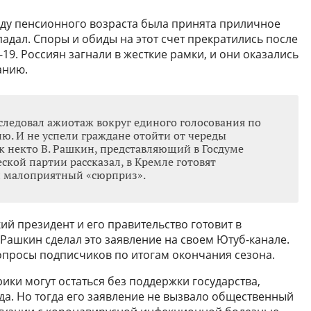
оду пенсионного возраста была принята приличное
спадал. Споры и обиды на этот счет прекратились после
19. Россиян загнали в жесткие рамки, и они оказались
анию.
оследовал ажиотаж вокруг единого голосования по
ю. И не успели граждане отойти от череды
к некто В. Рашкин, представляющий в Госдуме
кой партии рассказал, в Кремле готовят
 малоприятный «сюрприз».
кий президент и его правительство готовит в
ашкин сделал это заявление на своем Ютуб-канале.
вопросы подписчиков по итогам окончания сезона.
рики могут остаться без поддержки государства,
да. Но тогда его заявление не вызвало общественный