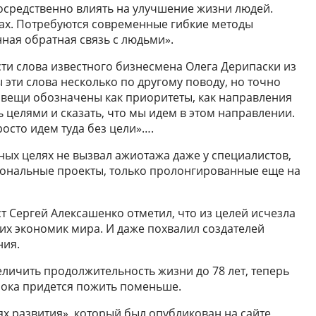
осредственно влиять на улучшение жизни людей.
ках. Потребуются современные гибкие методы
нная обратная связь с людьми».
сти слова известного бизнесмена Олега Дерипаски из
эти слова несколько по другому поводу, но точно
то вещи обозначены как приоритеты, как направления
 целями и сказать, что мы идем в этом направлении.
осто идем туда без цели»….
ных целях не вызвал ажиотажа даже у специалистов,
циональные проекты, только пролонгированные еще на
т Сергей Алексашенко отметил, что из целей исчезла
ших экономик мира. И даже похвалил создателей
ния.
еличить продолжительность жизни до 78 лет, теперь
а пока придется пожить поменьше.
ях развития», который был опубликован на сайте