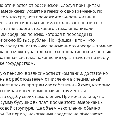
о отличается от российской. Следуя принципам
 американки уходят на пенсию одновременно, по
и том что средняя продолжительность жизни в
венная пенсионная система охватывает почти всех
течение своего страхового стажа оплачивали
 им среднюю пенсию, которая в переводе на
 около 85 тыс. рублей. Но «фишка» в том, что
ру сразу три источника пенсионного дохода – помимо
канец может участвовать в корпоративных и частных
ативная система накопления организуется по месту
же государством.
ую пенсию, в зависимости от компании, достаточно
авные с работодателем отчисления в специальный
меет в таких программах собственный счет, которым
, выбирая инвестиционные инструменты и
 за судьбу своих накоплений. Примечательно, что
сумму будущих выплат. Кроме этого, американцы
нсовой структуре, где объем накоплений обычно
год. За период накопления средства не облагаются