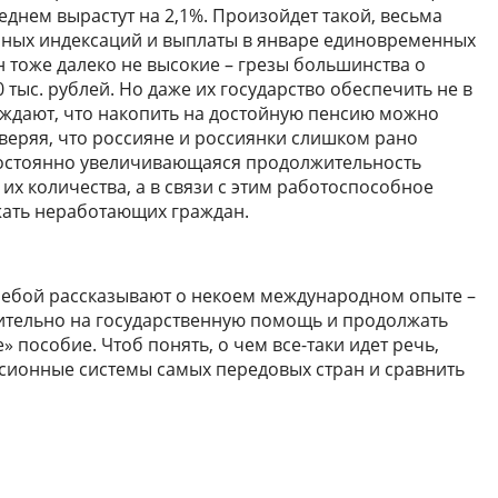
реднем вырастут на 2,1%. Произойдет такой, весьма
нных индексаций и выплаты в январе единовременных
ян тоже далеко не высокие – грезы большинства о
тыс. рублей. Но даже их государство обеспечить не в
беждают, что накопить на достойную пенсию можно
веряя, что россияне и россиянки слишком рано
 постоянно увеличивающаяся продолжительность
их количества, а в связи с этим работоспособное
жать неработающих граждан.
ребой рассказывают о некоем международном опыте –
ительно на государственную помощь и продолжать
 пособие. Чтоб понять, о чем все-таки идет речь,
нсионные системы самых передовых стран и сравнить