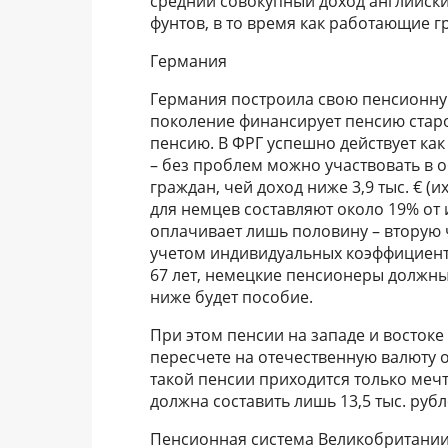
средний совокупный доход английских
фунтов, в то время как работающие г
Германия
Германия построила свою пенсионну
поколение финансирует пенсию старо
пенсию. В ФРГ успешно действует как
– без проблем можно участвовать в о
граждан, чей доход ниже 3,9 тыс. € (
для немцев составляют около 19% от и
оплачивает лишь половину – вторую ч
учетом индивидуальных коэффициенто
67 лет, немецкие пенсионеры должны
ниже будет пособие.
При этом пенсии на западе и востоке
пересчете на отечественную валюту о
такой пенсии приходится только мечт
должна составить лишь 13,5 тыс. рубл
Пенсионная система Великобритании 