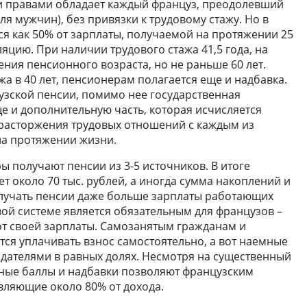
ми правами обладает каждый француз, преодолевший
ля мужчин), без привязки к трудовому стажу. Но в
ся как 50% от зарплаты, получаемой на протяжении 25
яцию. При наличии трудового стажа 41,5 года, на
ия пенсионного возраста, но не раньше 60 лет.
а в 40 лет, пенсионерам полагается еще и надбавка.
цузской пенсии, помимо нее государственная
е и дополнительную часть, которая исчисляется
 расторжения трудовых отношений с каждым из
на протяжении жизни.
ы получают пенсии из 3-5 источников. В итоге
т около 70 тыс. рублей, а иногда сумма накоплений и
лучать пенсии даже больше зарплаты работающих
вой системе является обязательным для французов –
т своей зарплаты. Самозанятым гражданам и
я уплачивать взнос самостоятельно, а вот наемные
одателями в равных долях. Несмотря на существенный
ьные баллы и надбавки позволяют французским
вляющие около 80% от дохода.