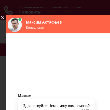
МЕНЮ
Пенсионный возраст для
женщин башкирия
Выход на пенсию по новому закону - таблица
повышения пенсионного возраста с 2019 года
представлена далее в статье - предполагает
получение работающими сейчас статуса
пенсионеров на несколько лет позже, чем было