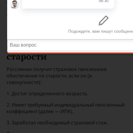
ранее. При этом только повышением возраста
реформа не ограничилась. Обо всех
нововведениях узнайте из нашей статьи.
Как изменились общие
правила выхода на
страховую пенсию по
старости
Россиянин получит страховое пенсионное
обеспечение по старости, если он (в
совокупности):
1. Достиг определенного возраста.
2. Имеет требуемый индивидуальный пенсионный
коэффициент (далее — ИПК).
3. Заработал необходимый страховой стаж.